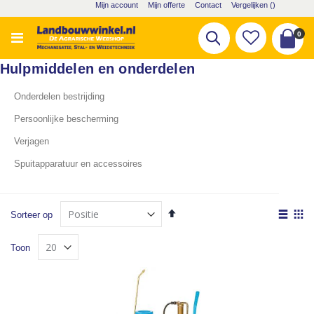
Ga
Mijn account
Mijn offerte
Contact
Vergelijken (
)
naar
de
pro
0
Zoek
inhoud
Cart
Hulpmiddelen en onderdelen
Onderdelen bestrijding
Persoonlijke bescherming
Verjagen
Spuitapparatuur en accessoires
Van
Tone
Sorteer op
hoog
als
Lijst
Fot
naar
Toon
laag
tabe
sorteren