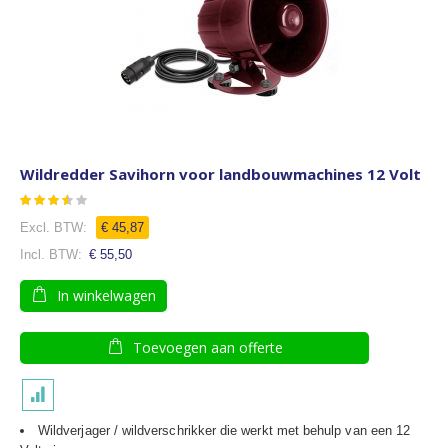
Wildredder Savihorn voor landbouwmachines 12 Volt
Waardering:
97
100
% of
€ 45,87
€ 55,50
In winkelwagen
Toevoegen aan offerte
Wildverjager / wildverschrikker die werkt met behulp van een 12