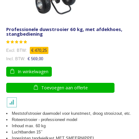
Professionele duwstrooier 60 kg, met afdekhoes,
stangbediening
Waardering:
67
100
% of
€ 470,25
€ 569,00
In winkelwagen
Toevoegen aan offerte
Meststofstrooier duwmodel voor kunstmest, droog strooizout, etc.
Roteerstrooier - professioneel model
Inhoud max. 60 kg
Luchtbanden 15’’
Ingesloten tandwielkast MET SMEERNIPPEL