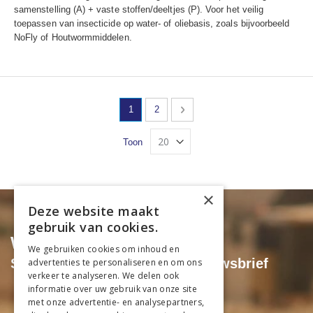
samenstelling (A) + vaste stoffen/deeltjes (P). Voor het veilig
toepassen van insecticide op water- of oliebasis, zoals bijvoorbeeld
NoFly of Houtwormmiddelen.
Pagina
U lees momenteel pagina
Pagina
Pagina
Volgende
1
2
Toon
×
Deze website maakt
gebruik van cookies.
Wil je niets missen?
We gebruiken cookies om inhoud en
Schrijf je dan in voor onze nieuwsbrief
advertenties te personaliseren en om ons
verkeer te analyseren. We delen ook
informatie over uw gebruik van onze site
Exclusieve acties & kortingen
met onze advertentie- en analysepartners,
Als eerste op de hoogte van aanbiedingen