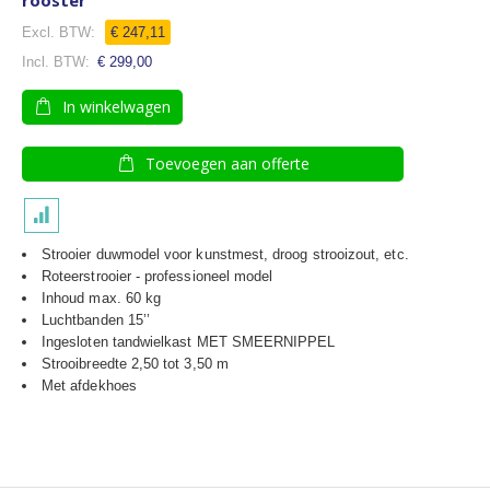
rooster
€ 247,11
€ 299,00
In winkelwagen
Toevoegen aan offerte
Strooier duwmodel voor kunstmest, droog strooizout, etc.
Roteerstrooier - professioneel model
Inhoud max. 60 kg
Luchtbanden 15’’
Ingesloten tandwielkast MET SMEERNIPPEL
Strooibreedte 2,50 tot 3,50 m
Met afdekhoes