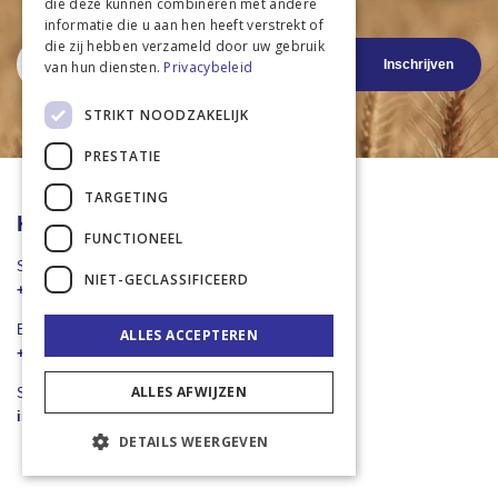
die deze kunnen combineren met andere
Nieuwste productinformatie
informatie die u aan hen heeft verstrekt of
die zij hebben verzameld door uw gebruik
Abonneer
Inschrijven
u
van hun diensten.
Privacybeleid
op
onze
STRIKT NOODZAKELIJK
nieuwsbrief
PRESTATIE
TARGETING
Klantenservice
FUNCTIONEEL
Stuur een Whatsapp
NIET-GECLASSIFICEERD
+31 43 455 2665
Bel ons direct
ALLES ACCEPTEREN
+31 43 455 2665
ALLES AFWIJZEN
Stuur een e-mail
info@landbouwwinkel.nl
DETAILS WEERGEVEN