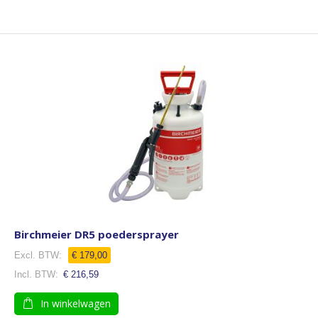
Birchmeier DR5 poedersprayer
Speciale
€ 179,00
prijs
€ 216,59
In winkelwagen