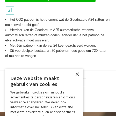
Het CO2-patroon is het element wat de Goodnature A24 ratten- en
muizenval kracht geeft,
Hierdoor kan de Goodnature A25 automatische rattenval
automatisch ratten of muizen doden, zonder dat je het patroon na
elke activatie moet wisselen.
Met één patroon, kan de val 24 keer geactiveerd worden.
Dit voordeelpak bestaat uit 30 patronen, dus goed om 720 ratten
of muizen te vangen.
×
Deze website maakt
Pagina
U lees momenteel pagina
Pagina
Pagina
Pagina
Pagina
Pagina
Volgende
1
2
3
4
5
gebruik van cookies.
We gebruiken cookies om inhoud en
Toon
advertenties te personaliseren en om ons
verkeer te analyseren. We delen ook
informatie over uw gebruik van onze site
met onze advertentie- en analysepartners,