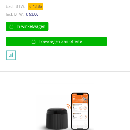
100
100
% of
€ 43,85
€ 53,06
In winkelwagen
Toevoegen aan offerte