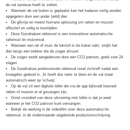
de val opnieuw hoeft te zetten.
Wanneer de val buiten is geplaatst kan het kadaver veilig worden
opgegeten door een ander (wild) dier.
De gifvrije en meest humane oplossing om ratten en muizen
effectief en veilig te bestrijden.
Deze Goodnature rattenval is een innovatieve automatische
rattenval én muizenval.
Wanneer een rat of muis de lokstof in de koker ruikt, strijkt het
dier langs een trekker die de zuiger afvuurt.
De zuiger wordt aangedreven door een CO2 patroon, goed voor 24
slagen.
De Goodnature professionele rattenval reset zichzelf nadat een
knaagdier gedood is. Je hoeft dus niets te doen en de val staat
automatisch weer op 'scherp'.
Op de val zit een digitale teller die via de app bijhoudt hoeveel
ratten of muizen er al gevangen zijn.
Groot voordeel van deze uitvoering met teller is dat je weet
wanneer je het CO2 patroon kunt vervangen.
Bekijk de werking in de videofilm over deze automatische
rattenval, in de onderstaande uitgebreide productomschrijving.