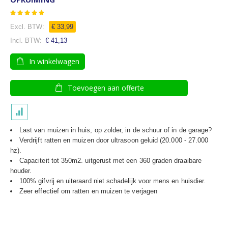
Waardering:
97
100
% of
€ 33,99
€ 41,13
In winkelwagen
Toevoegen aan offerte
Last van muizen in huis, op zolder, in de schuur of in de garage?
Verdrijft ratten en muizen door ultrasoon geluid (20.000 - 27.000
hz).
Capaciteit tot 350m2. uitgerust met een 360 graden draaibare
houder.
100% gifvrij en uiteraard niet schadelijk voor mens en huisdier.
Zeer effectief om ratten en muizen te verjagen