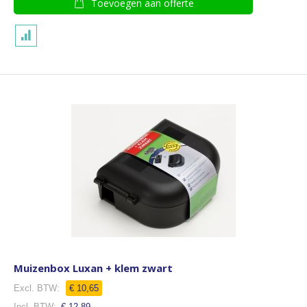
Toevoegen aan offerte
Muizenbox Luxan + klem zwart
€ 10,65
€ 12,89