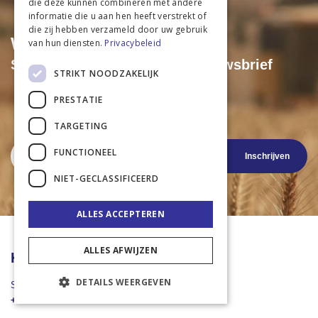
die deze kunnen combineren met andere
informatie die u aan hen heeft verstrekt of
die zij hebben verzameld door uw gebruik
Wil je niets missen?
van hun diensten.
Privacybeleid
Schrijf je dan in voor onze nieuwsbrief
STRIKT NOODZAKELIJK
Exclusieve acties & kortingen
PRESTATIE
Als eerste op de hoogte van aanbiedingen
Nieuwste productinformatie
TARGETING
Abonneer
FUNCTIONEEL
Inschrijven
u
op
NIET-GECLASSIFICEERD
onze
nieuwsbrief
ALLES ACCEPTEREN
ALLES AFWIJZEN
Klantenservice
DETAILS WEERGEVEN
Stuur een Whatsapp
+31 43 455 2665