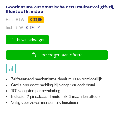
Goodnature automatische accu muizenval gifvrij,
Bluetooth, indoor
Speciale
€ 99,95
prijs
€ 120,94
In winkelwagen
Toevoegen aan offerte
Zelfresettend mechanisme doodt muizen onmiddellijk
Gratis app geeft melding bij vangst en onderhoud
100 vangsten per acculading
Inclusief 2 pindakaas-donuts, elk 3 maanden effectief
Veilig voor zowel mensen als huisdieren