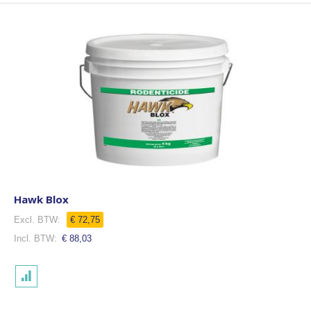
Hawk Blox
€ 72,75
€ 88,03