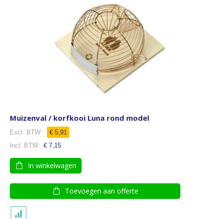
Muizenval / korfkooi Luna rond model
€ 5,91
€ 7,15
In winkelwagen
Toevoegen aan offerte