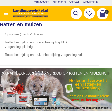
Ga
Mijn account
Mijn offerte
Contact
Vergelijken (
)
naar
de
pro
0
Zoek
inhoud
Cart
Ratten en muizen
Opsporen (Track & Trace)
Rattenbestrijding en muizenbestrijding KBA
vergunningsplichtig
Rattenbestrijding en muizenbestrijding vergunningsvrij