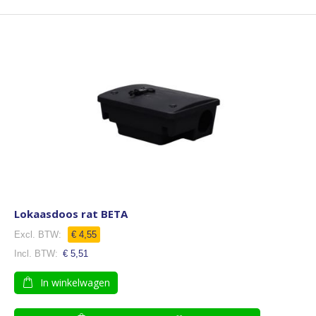
Lokaasdoos rat BETA
€ 4,55
€ 5,51
In winkelwagen