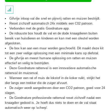
Gifvrije inloop val die snel en pijnvrij ratten en muizen bestrijdt.
Reset zichzelf automatisch 24x middels een C02 patroon.
Verbonden met de gratis Goodnature app.
De robuuste box houdt de val en de dode knaagdieren buiten
bereik van huisdieren en kinderen en kan met een sleutel worden
afgesloten.
De box kan aan een muur worden geschroefd. Dit maakt deze kit
tot een zeer veilige oplossing met een minimale kans op diefstal.
De gifvrije en meest humane oplossing om ratten en muizen
effectief en veilig te bestrijden.
Deze Goodnature rattenval is een innovatieve automatische
rattenval én muizenval.
Wanneer een rat of muis de lokstof in de koker ruikt, strijkt het
dier langs een trekker die de zuiger afvuurt.
De zuiger wordt aangedreven door een CO2 patroon, goed voor 24
slagen.
De Goodnature professionele rattenval reset zichzelf nadat een
knaagdier gedood is. Je hoeft dus niets te doen en de val staat
automatisch weer op 'scherp'.