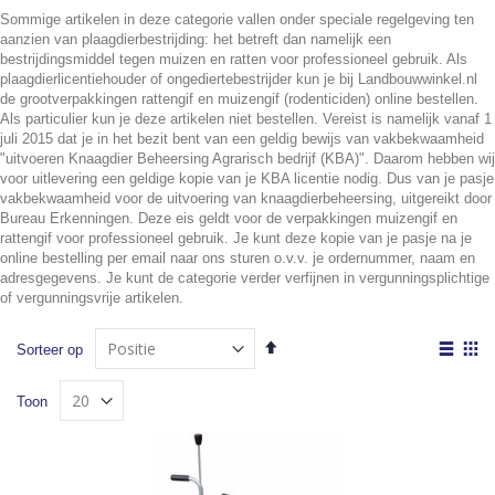
Sommige artikelen in deze categorie vallen onder speciale regelgeving ten
aanzien van plaagdierbestrijding: het betreft dan namelijk een
bestrijdingsmiddel tegen muizen en ratten voor professioneel gebruik. Als
plaagdierlicentiehouder of ongediertebestrijder kun je bij Landbouwwinkel.nl
de grootverpakkingen rattengif en muizengif (rodenticiden) online bestellen.
Als particulier kun je deze artikelen niet bestellen. Vereist is namelijk vanaf 1
juli 2015 dat je in het bezit bent van een geldig bewijs van vakbekwaamheid
"uitvoeren Knaagdier Beheersing Agrarisch bedrijf (KBA)". Daarom hebben wij
voor uitlevering een geldige kopie van je KBA licentie nodig. Dus van je pasje
vakbekwaamheid voor de uitvoering van knaagdierbeheersing, uitgereikt door
Bureau Erkenningen. Deze eis geldt voor de verpakkingen muizengif en
rattengif voor professioneel gebruik. Je kunt deze kopie van je pasje na je
online bestelling per email naar ons sturen o.v.v. je ordernummer, naam en
adresgegevens. Je kunt de categorie verder verfijnen in vergunningsplichtige
of vergunningsvrije artikelen.
Van
Tone
Sorteer op
hoog
als
Lijst
Fot
naar
Toon
laag
tabe
sorteren