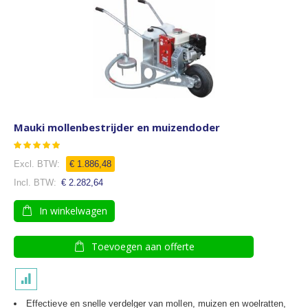
Mauki mollenbestrijder en muizendoder
Waardering:
95
100
% of
Speciale
€ 1.886,48
prijs
€ 2.282,64
In winkelwagen
Toevoegen aan offerte
Effectieve en snelle verdelger van mollen, muizen en woelratten,