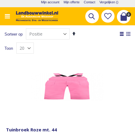
Ga
Mijn account
Mijn offerte
Contact
Vergelijken (
)
naar
de
pro
0
Zoek
inhoud
Cart
Van
Tone
Sorteer op
hoog
als
Lijst
Fot
naar
Toon
laag
tabe
sorteren
Tuinbroek Roze mt. 44