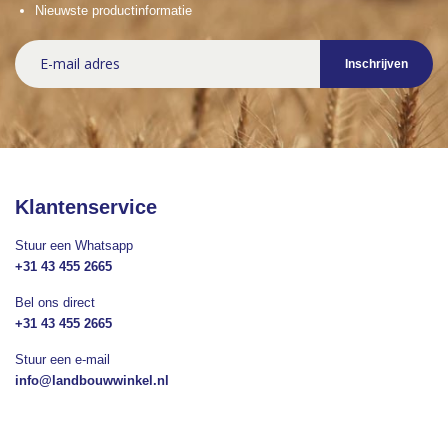
Nieuwste productinformatie
Abonneer
Inschrijven
u
op
onze
nieuwsbrief
Klantenservice
Stuur een Whatsapp
+31 43 455 2665
Bel ons direct
+31 43 455 2665
Stuur een e-mail
info@landbouwwinkel.nl