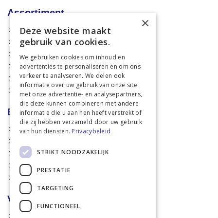
Assortiment
×
Deze website maakt
Aanbiedingen
gebruik van cookies.
Mechanisatie
Stal & Erf
We gebruiken cookies om inhoud en
advertenties te personaliseren en om ons
Weidetechniek
verkeer te analyseren. We delen ook
Dierbenodigdheden
informatie over uw gebruik van onze site
Actiefolders
met onze advertentie- en analysepartners,
die deze kunnen combineren met andere
Betalen en verzenden
informatie die u aan hen heeft verstrekt of
die zij hebben verzameld door uw gebruik
Hoe bestellen?
van hun diensten.
Privacybeleid
Betaalmethoden
STRIKT NOODZAKELIJK
Afhaalmogelijkheden
Verzendkosten
PRESTATIE
Retouren
TARGETING
Voorwaarden
FUNCTIONEEL
Disclaimer