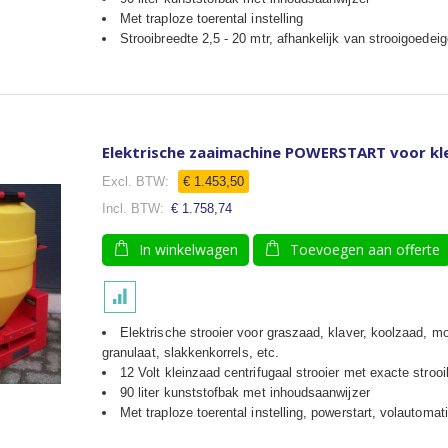
Met traploze toerental instelling
Strooibreedte 2,5 - 20 mtr, afhankelijk van strooigoede
Elektrische zaaimachine POWERSTART voor klein
Speciale
€ 1.453,50
prijs
€ 1.758,74
In winkelwagen
Toevoegen aan offerte
Elektrische strooier voor graszaad, klaver, koolzaad, m
granulaat, slakkenkorrels, etc.
12 Volt kleinzaad centrifugaal strooier met exacte strooi
90 liter kunststofbak met inhoudsaanwijzer
Met traploze toerental instelling, powerstart, volautoma