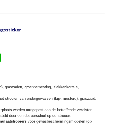
ingssticker
rd), graszaden, groenbemesting, slakkenkorrels,
het strooien van ondergewassen (bijv. mosterd), graszaad,
rplaats worden aangepast aan de betreffende vereisten.
eld door een doseerschuif op de strooier.
nulaatstrooiers
voor gewasbeschermingsmiddelen (op