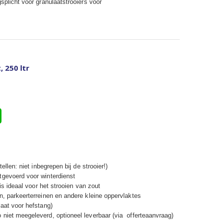
splicht voor granulaatstrooiers voor
 250 ltr
llen: niet inbegrepen bij de strooier!)
itgevoerd voor
winterdienst
 is ideaal voor het strooien van zout
, parkeerterreinen en andere
kleine oppervlaktes
aat voor hefstang)
niet meegeleverd, optioneel leverbaar (via offerteaanvraag)