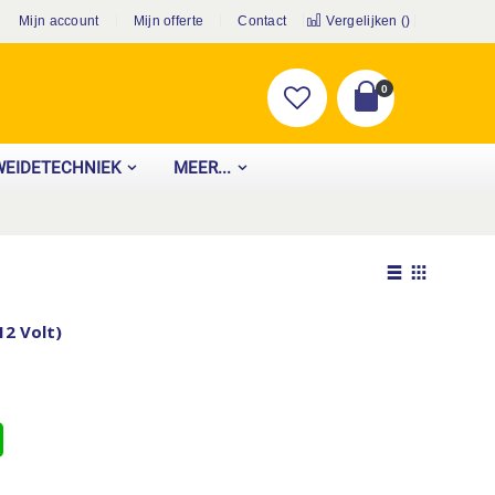
Mijn account
Mijn offerte
Contact
Vergelijken (
)
producten
0
Cart
WEIDETECHNIEK
MEER...
Tonen
als
Lijst
Foto-
12 Volt)
tabel