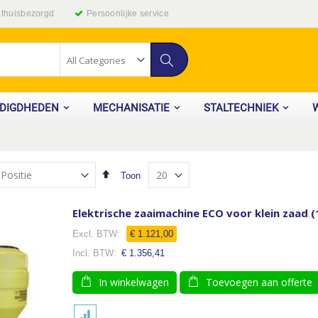
g thuisbezorgd
Persoonlijke service
Zoek
ODIGDHEDEN
MECHANISATIE
STALTECHNIEK
Van
Toon
hoog
naar
laag
Elektrische zaaimachine ECO voor klein zaad (
sorteren
Speciale
€ 1.121,00
prijs
€ 1.356,41
In winkelwagen
Toevoegen aan offerte