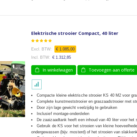
Elektrische strooier Compact, 40 liter
Waardering:
96
100
% of
€ 1.085,00
€ 1.312,85
In winkelwagen
Toevoegen aan offerte
Compacte kleine elektrische strooier KS 40 M2 voor gra
Complete kunstmeststrooier en graszaadstrooier met st
Door zijn lage gewicht veelzijdig te gebruiken
Inclusief montage-onderdelen
De
zaaizaadtank heeft een inhoud van 40 liter voor het 
Gebruik de KS voor het strooien van kleine hoeveelhed
ondergewassen (bijv. mosterd) of het strooien van slakkenk