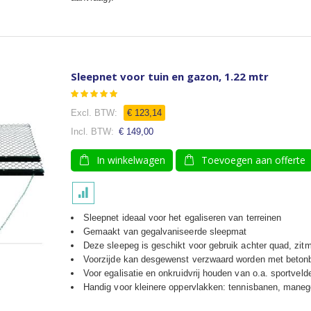
Sleepnet voor tuin en gazon, 1.22 mtr
Waardering:
100
100
% of
€ 123,14
€ 149,00
In winkelwagen
Toevoegen aan offerte
Sleepnet ideaal voor het egaliseren van terreinen
Gemaakt van gegalvaniseerde sleepmat
Deze sleepeg is geschikt voor gebruik achter quad, zitm
Voorzijde kan desgewenst verzwaard worden met beton
Voor egalisatie en onkruidvrij houden van o.a. sportvel
Handig voor kleinere oppervlakken: tennisbanen, manege