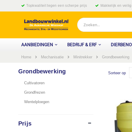
Ga
Topkwaliteit tegen een scherpe prijs
Makkelijk en veili
naar
de
inhoud
Zoek
AANBIEDINGEN
BEDRIJF & ERF
DIERBEN
Home
Grondbewerking
Mechanisatie
Minitrekker
Grondbewerking
Sorteer op
Cultivatoren
Grondfrezen
Wentelploegen
Prijs