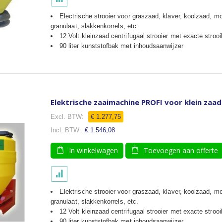
Electrische strooier voor graszaad, klaver, koolzaad, m
granulaat, slakkenkorrels, etc.
12 Volt kleinzaad centrifugaal strooier met exacte strooi
90 liter kunststofbak met inhoudsaanwijzer
Elektrische zaaimachine PROFI voor klein zaad (
Speciale
€ 1.277,75
prijs
€ 1.546,08
In winkelwagen
Toevoegen aan offerte
Elektrische strooier voor graszaad, klaver, koolzaad, m
granulaat, slakkenkorrels, etc.
12 Volt kleinzaad centrifugaal strooier met exacte strooi
90 liter kunststofbak met inhoudsaanwijzer