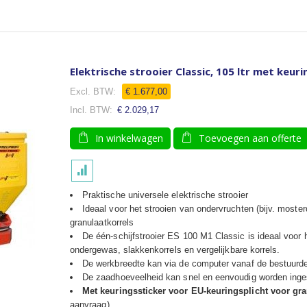
Elektrische strooier Classic, 105 ltr met keur
€ 1.677,00
€ 2.029,17
In winkelwagen
Toevoegen aan offerte
Praktische universele elektrische strooier
Ideaal voor het strooien van ondervruchten (bijv. moste
granulaatkorrels
De één-schijfstrooier ES 100 M1 Classic is ideaal voor 
ondergewas, slakkenkorrels en vergelijkbare korrels.
De werkbreedte kan via de computer vanaf de bestuurde
De zaadhoeveelheid kan snel en eenvoudig worden ingest
Met keuringssticker voor EU-keuringsplicht voor gra
aanvraag).