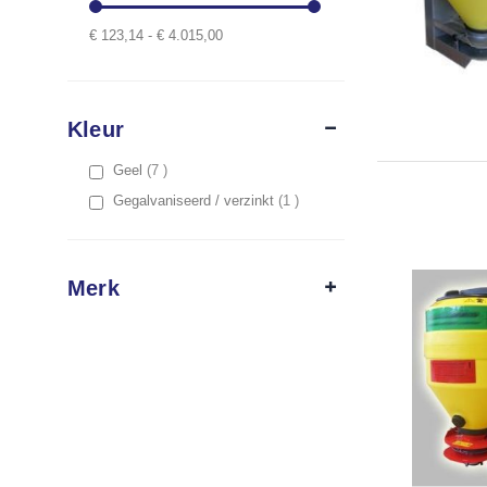
€ 123,14 - € 4.015,00
Kleur
items
Geel
7
item
Gegalvaniseerd / verzinkt
1
Merk