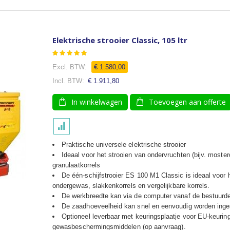
Elektrische strooier Classic, 105 ltr
Waardering:
100
100
% of
€ 1.580,00
€ 1.911,80
In winkelwagen
Toevoegen aan offerte
Praktische universele elektrische strooier
Ideaal voor het strooien van ondervruchten (bijv. moste
granulaatkorrels
De één-schijfstrooier ES 100 M1 Classic is ideaal voor 
ondergewas, slakkenkorrels en vergelijkbare korrels.
De werkbreedte kan via de computer vanaf de bestuurde
De zaadhoeveelheid kan snel en eenvoudig worden ingest
Optioneel leverbaar met keuringsplaatje voor EU-keuring
gewasbeschermingsmiddelen (op aanvraag).