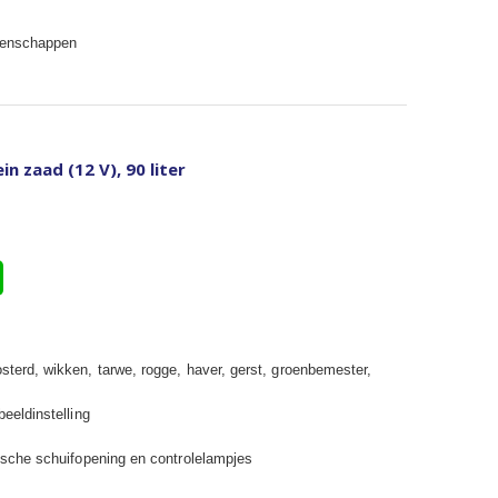
igenschappen
 zaad (12 V), 90 liter
osterd, wikken, tarwe, rogge, haver, gerst, groenbemester,
beeldinstelling
tische schuifopening en controlelampjes