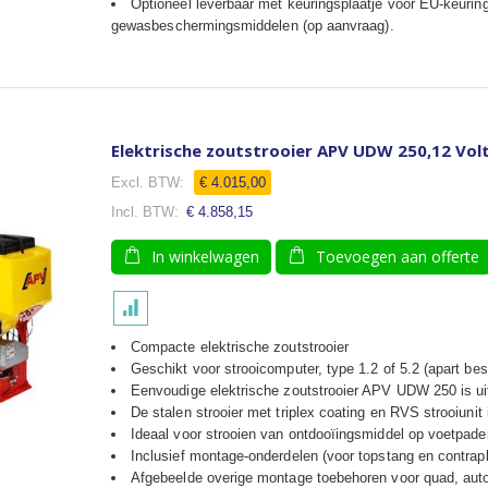
Optioneel leverbaar met keuringsplaatje voor EU-keuring
gewasbeschermingsmiddelen (op aanvraag).
Elektrische zoutstrooier APV UDW 250,12 Volt,
€ 4.015,00
€ 4.858,15
In winkelwagen
Toevoegen aan offerte
Compacte elektrische zoutstrooier
Geschikt voor strooicomputer, type 1.2 of 5.2 (apart beste
Eenvoudige elektrische zoutstrooier APV UDW 250 is u
De stalen strooier met triplex coating en RVS
strooiunit
Ideaal voor
strooien van ontdooïingsmiddel op
voetpaden
Inclusief montage-onderdelen (voor topstang en contrapl
Afgebeelde overige montage toebehoren voor quad, auto 