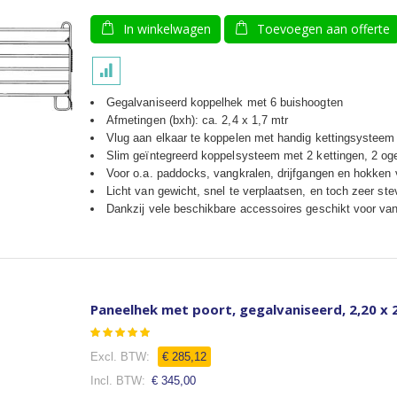
In winkelwagen
Toevoegen aan offerte
Gegalvaniseerd koppelhek met 6 buishoogten
Afmetingen (bxh): ca. 2,4 x 1,7 mtr
Vlug aan elkaar te koppelen met handig kettingsysteem
Slim geïntegreerd koppelsysteem met 2 kettingen, 2 og
Voor o.a. paddocks, vangkralen, drijfgangen en hokken
Licht van gewicht, snel te verplaatsen, en toch zeer ste
Dankzij vele beschikbare accessoires geschikt voor van
Paneelhek met poort, gegalvaniseerd, 2,20 x 
Waardering:
100
100
% of
€ 285,12
€ 345,00