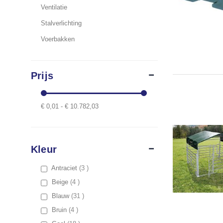
Ventilatie
Stalverlichting
Voerbakken
Prijs
€ 0,01 - € 10.782,03
Kleur
items
Antraciet
3
items
Beige
4
items
Blauw
31
items
Bruin
4