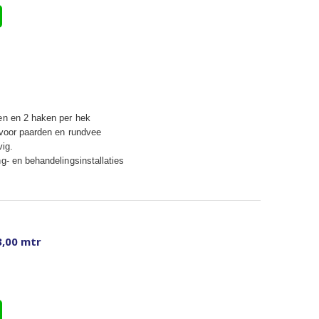
en en 2 haken per hek
 voor paarden en rundvee
vig.
g- en behandelingsinstallaties
3,00 mtr