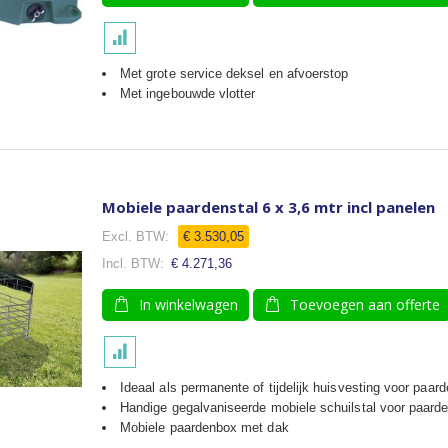
Met grote service deksel en afvoerstop
Met ingebouwde vlotter
Mobiele paardenstal 6 x 3,6 mtr incl panelen
Speciale
€ 3.530,05
prijs
€ 4.271,36
In winkelwagen
Toevoegen aan offerte
Ideaal als permanente of tijdelijk huisvesting voor paar
Handige gegalvaniseerde mobiele schuilstal voor paard
Mobiele paardenbox met dak