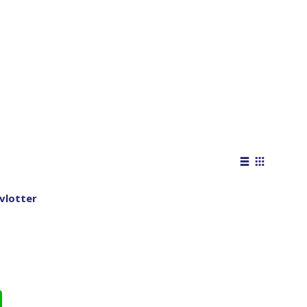
Tonen
als
Lijst
Foto-
vlotter
tabel