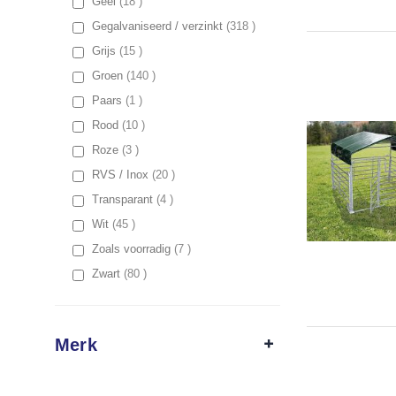
items
Geel
18
items
Gegalvaniseerd / verzinkt
318
items
Grijs
15
items
Groen
140
item
Paars
1
items
Rood
10
items
Roze
3
items
RVS / Inox
20
items
Transparant
4
items
Wit
45
items
Zoals voorradig
7
items
Zwart
80
Merk