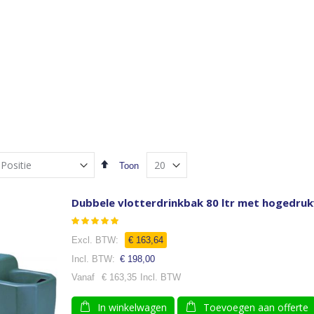
Van
Toon
hoog
naar
laag
Dubbele vlotterdrinkbak 80 ltr met hogedruk
sorteren
Waardering:
100
100
% of
€ 163,64
€ 198,00
Vanaf
€ 163,35
In winkelwagen
Toevoegen aan offerte