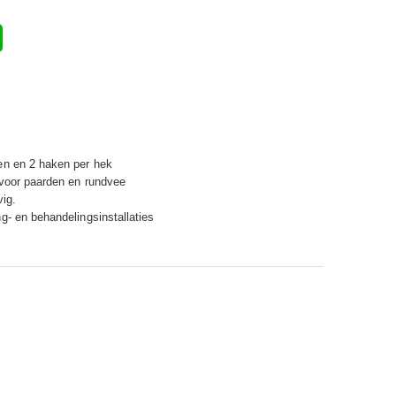
en en 2 haken per hek
 voor paarden en rundvee
vig.
g- en behandelingsinstallaties