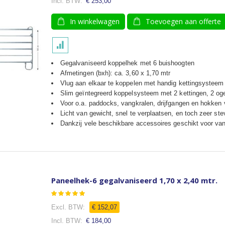
€ 253,00
In winkelwagen
Toevoegen aan offerte
Gegalvaniseerd koppelhek met 6 buishoogten
Afmetingen (bxh): ca. 3,60 x 1,70 mtr
Vlug aan elkaar te koppelen met handig kettingsysteem
Slim geïntegreerd koppelsysteem met 2 kettingen, 2 og
Voor o.a. paddocks, vangkralen, drijfgangen en hokken
Licht van gewicht, snel te verplaatsen, en toch zeer ste
Dankzij vele beschikbare accessoires geschikt voor van
Paneelhek-6 gegalvaniseerd 1,70 x 2,40 mtr.
Waardering:
100
100
% of
€ 152,07
€ 184,00