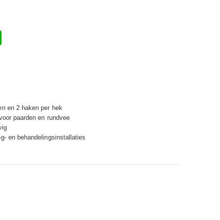
en en 2 haken per hek
 voor paarden en rundvee
vig
g- en behandelingsinstallaties