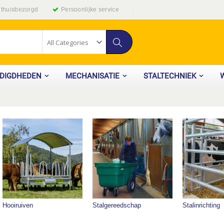
g thuisbezorgd
Persoonlijke service
Zoek
ODIGDHEDEN
MECHANISATIE
STALTECHNIEK
Hooiruiven
Stalgereedschap
Stalinrichting