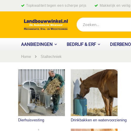
Ga
Topkwaliteit tegen een scherpe prijs
Makkelijk en veili
naar
de
inhoud
Zoek
AANBIEDINGEN
BEDRIJF & ERF
DIERBEN
Home
Staltechniek
Dierhuisvesting
Drinkbakken en watervoorziening