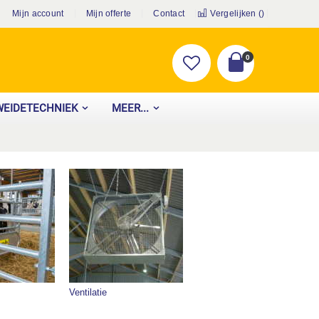
Mijn account
Mijn offerte
Contact
Vergelijken (
)
producten
0
Cart
WEIDETECHNIEK
MEER...
Ventilatie