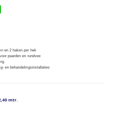
en en 2 haken per hek
 voor paarden en rundvee
vig.
g- en behandelingsinstallaties
2,40 mtr.