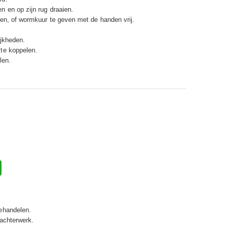
 en op zijn rug draaien.
en, of wormkuur te geven met de handen vrij.
ijkheden.
te koppelen.
len.
ehandelen.
 achterwerk.