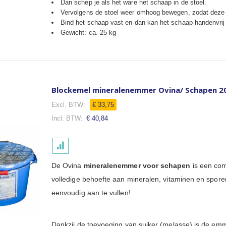
Dan schep je als het ware het schaap in de stoel.
Vervolgens de stoel weer omhoog bewegen, zodat deze 
Bind het schaap vast en dan kan het schaap handenvrij
Gewicht: ca. 25 kg
Blockemel mineralenemmer Ovina/ Schapen 2
€ 33,75
€ 40,84
De Ovina
mineralenemmer voor schapen
is een com
volledige behoefte aan mineralen, vitaminen en spore
eenvoudig aan te vullen!
Dankzij de toevoeging van suiker (melasse) is de emm