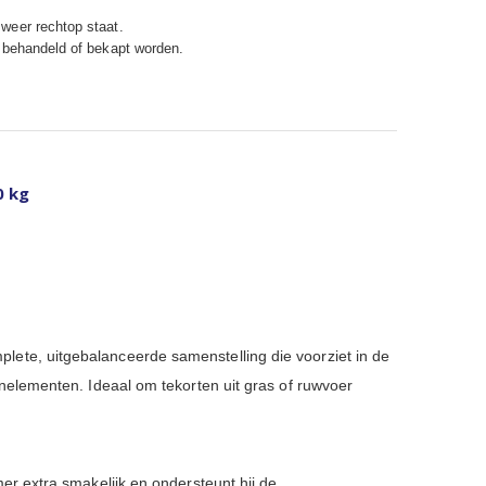
weer rechtop staat.
 behandeld of bekapt worden.
0 kg
plete, uitgebalanceerde samenstelling die voorziet in de
nelementen. Ideaal om tekorten uit gras of ruwvoer
er extra smakelijk en ondersteunt hij de