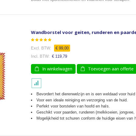
Wandborstel voor geiten, runderen en paarde
Waardering:
100
100
% of
€ 99,00
€ 119,79
In winkelwagen
Toevoegen aan offerte
Bevordert het dierenwelzijn en is een weldaad voor huid
Voor een ideale reiniging en verzorging van de huid.
Perfekt voor borstelen van hoofd en hals.
Geschikt voor paarden, runderen (melkkoeien, jongvee, 
Mogelijkheid tot schuren conform de huidige eisen van 