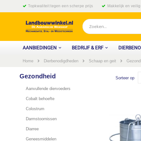
Ga
Topkwaliteit tegen een scherpe prijs
Makkelijk en veili
naar
de
inhoud
Zoek
AANBIEDINGEN
BEDRIJF & ERF
DIERBEN
Home
Gezond
Dierbenodigdheden
Schaap en geit
Gezondheid
Sorteer op
Aanvullende diervoeders
Cobalt behoefte
Colostrum
Darmstoornissen
Diarree
Geneesmiddelen