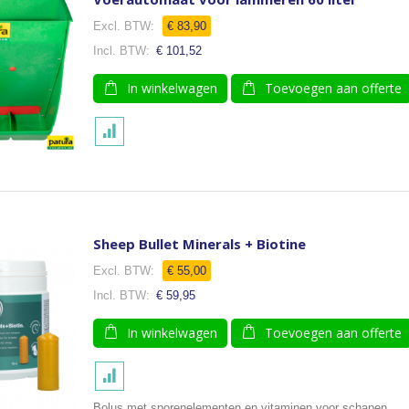
Speciale
€ 83,90
prijs
€ 101,52
In winkelwagen
Toevoegen aan offerte
Sheep Bullet Minerals + Biotine
€ 55,00
€ 59,95
In winkelwagen
Toevoegen aan offerte
Bolus met sporenelementen en vitaminen voor schapen.