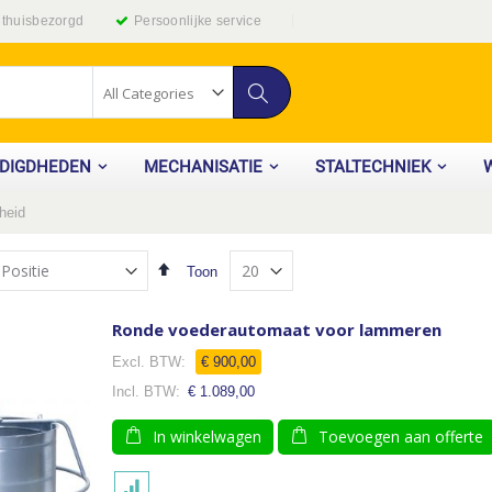
g thuisbezorgd
Persoonlijke service
Zoek
ODIGDHEDEN
MECHANISATIE
STALTECHNIEK
heid
Van
Toon
hoog
naar
laag
Ronde voederautomaat voor lammeren
sorteren
€ 900,00
€ 1.089,00
In winkelwagen
Toevoegen aan offerte