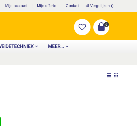
Mijn account
Mijn offerte
Contact
Vergelijken (
)
producten
0
Cart
WEIDETECHNIEK
MEER...
Tonen
als
Lijst
Foto-
tabel