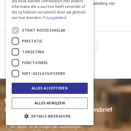
die deze kunnen combineren met andere
Geschikt voor langere afstanden door optimale geleiding van
informatie die u aan hen heeft verstrekt of
stroom en stevige palen.
die zij hebben verzameld door uw gebruik
Eenvoudig te installeren
van hun diensten.
Privacybeleid
STRIKT NOODZAKELIJK
PRESTATIE
Pagina
U lees momenteel pagina
Pagina
Pagina
Pagina
Pagina
Pagina
Volgende
1
2
3
4
5
TARGETING
Toon
FUNCTIONEEL
NIET-GECLASSIFICEERD
ALLES ACCEPTEREN
Wil je niets missen?
ALLES AFWIJZEN
Schrijf je dan in voor onze nieuwsbrief
DETAILS WEERGEVEN
Exclusieve acties & kortingen
Als eerste op de hoogte van aanbiedingen