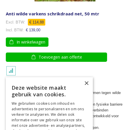
Anti wilde varkens schrikdraad net, 50 mtr
€ 114,88
€ 139,00
In winkelwagen
Toevoegen aan offerte
×
Turbonet tegen wilde varkens.
Deze website maakt
Voorzien van stevige 19 mm paaltjes
De beste oplossing om uw gewassen te beschermen tegen wilde
gebruik van cookies.
zwijnen
We gebruiken cookies om inhoud en
Een elektrische afrastering in combinatie met een fysieke barriere
advertenties te personaliseren en om ons
Meerdere netten zijn gemakkelijk met elkaar te verbinden
verkeer te analyseren. We delen ook
Een compleet en sterk afrasteringsnet speciaal ontwikkeld voor
informatie over uw gebruik van onze site
het tegenhouden van wilde zwijnen
met onze advertentie- en analysepartners,
U voorkomt hiermee veel schade aan uw gewassen.