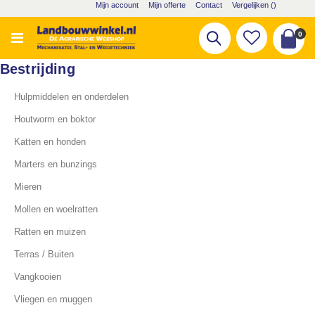
Ga
Mijn account
Mijn offerte
Contact
Vergelijken (
)
naar
de
pro
0
Zoek
inhoud
Cart
Bestrijding
Hulpmiddelen en onderdelen
Houtworm en boktor
Katten en honden
Marters en bunzings
Mieren
Mollen en woelratten
Ratten en muizen
Terras / Buiten
Vangkooien
Vliegen en muggen