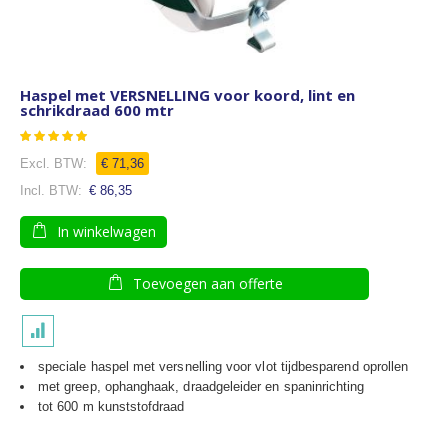
Haspel met VERSNELLING voor koord, lint en
schrikdraad 600 mtr
Waardering:
100
100
% of
€ 71,36
€ 86,35
In winkelwagen
Toevoegen aan offerte
speciale haspel met versnelling voor vlot tijdbesparend oprollen
met greep, ophanghaak, draadgeleider en spaninrichting
tot 600 m kunststofdraad