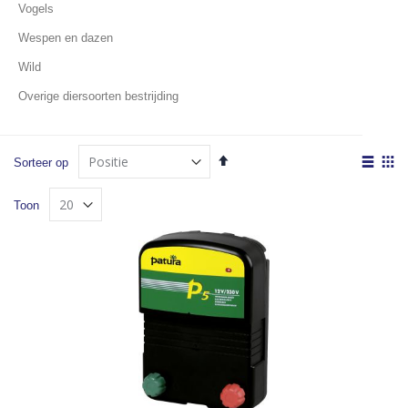
Vogels
Wespen en dazen
Wild
Overige diersoorten bestrijding
Van
Tone
Sorteer op
hoog
als
Lijst
Fot
naar
Toon
laag
tabe
sorteren