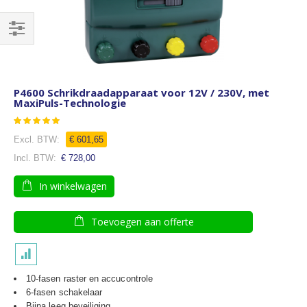
Filteren
P4600 Schrikdraadapparaat voor 12V / 230V, met
MaxiPuls-Technologie
Waardering:
100
100
% of
€ 601,65
€ 728,00
In winkelwagen
Toevoegen aan offerte
10-fasen raster en accucontrole
6-fasen schakelaar
Bijna leeg beveiliging