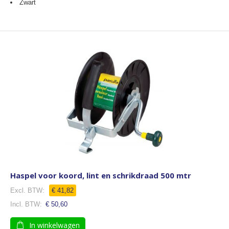
Zwart
Haspel voor koord, lint en schrikdraad 500 mtr
€ 41,82
€ 50,60
In winkelwagen