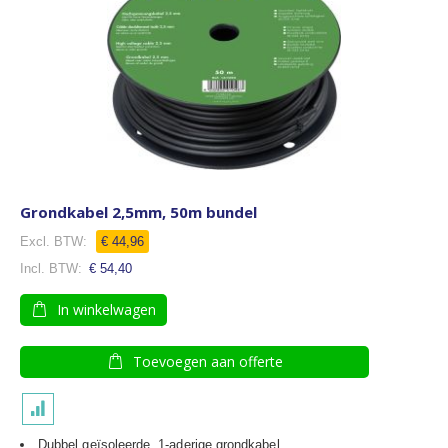
Grondkabel 2,5mm, 50m bundel
€ 44,96
€ 54,40
In winkelwagen
Toevoegen aan offerte
Dubbel geïsoleerde, 1-aderige grondkabel