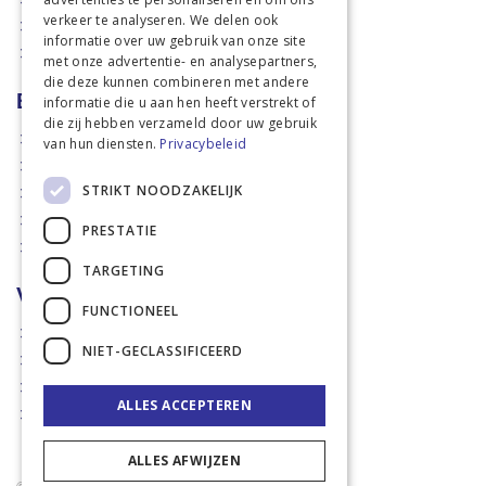
verkeer te analyseren. We delen ook
Dierbenodigdheden
informatie over uw gebruik van onze site
Actiefolders
met onze advertentie- en analysepartners,
die deze kunnen combineren met andere
Betalen en verzenden
informatie die u aan hen heeft verstrekt of
die zij hebben verzameld door uw gebruik
Hoe bestellen?
van hun diensten.
Privacybeleid
Betaalmethoden
STRIKT NOODZAKELIJK
Afhaalmogelijkheden
Verzendkosten
PRESTATIE
Retouren
TARGETING
Voorwaarden
FUNCTIONEEL
Disclaimer
NIET-GECLASSIFICEERD
Privacy policy & Cookies
Algemene voorwaarden
ALLES ACCEPTEREN
Garantie en klachten
ALLES AFWIJZEN