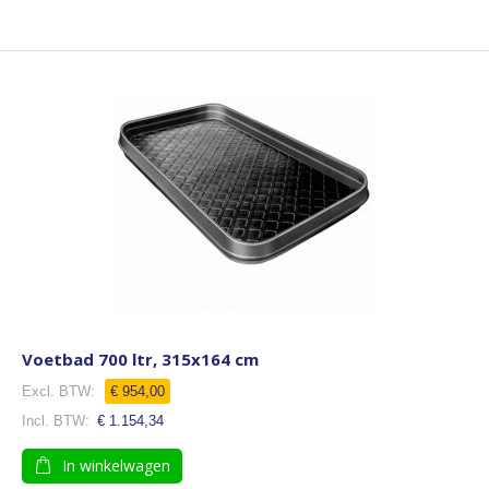
Voetbad 700 ltr, 315x164 cm
€ 954,00
€ 1.154,34
In winkelwagen