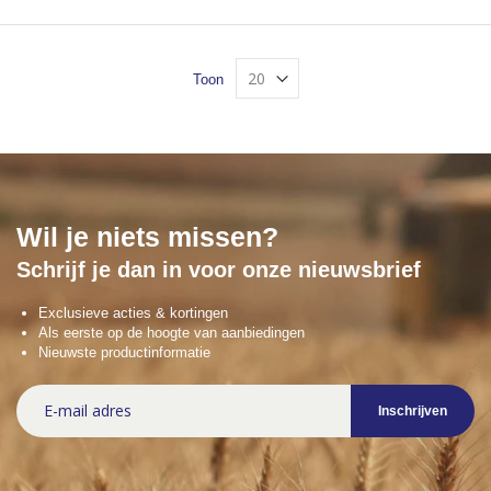
Toon
Wil je niets missen?
Schrijf je dan in voor onze nieuwsbrief
Exclusieve acties & kortingen
Als eerste op de hoogte van aanbiedingen
Nieuwste productinformatie
Abonneer
Inschrijven
u
op
onze
nieuwsbrief