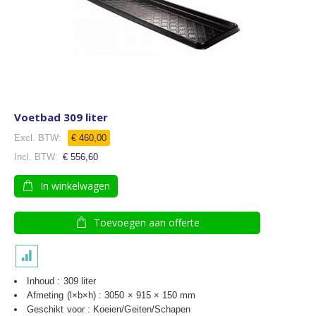
Voetbad 309 liter
€ 460,00
€ 556,60
In winkelwagen
Toevoegen aan offerte
Inhoud : 309 liter
Afmeting (l×b×h) : 3050 × 915 × 150 mm
Geschikt voor : Koeien/Geiten/Schapen