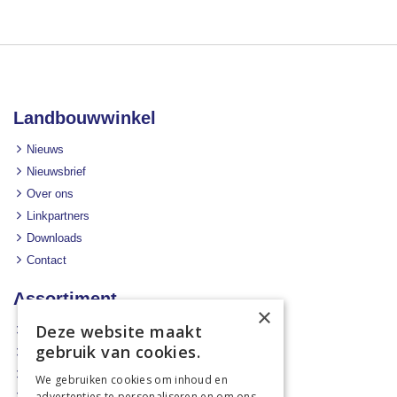
Landbouwwinkel
Nieuws
Nieuwsbrief
Over ons
Linkpartners
Downloads
Contact
Assortiment
×
Deze website maakt
Aanbiedingen
gebruik van cookies.
Mechanisatie
Stal & Erf
We gebruiken cookies om inhoud en
advertenties te personaliseren en om ons
Weidetechniek