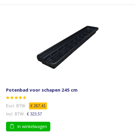
Potenbad voor schapen 245 cm
Waardering:
100
100
% of
€ 267,41
€ 323,57
In winkelwagen