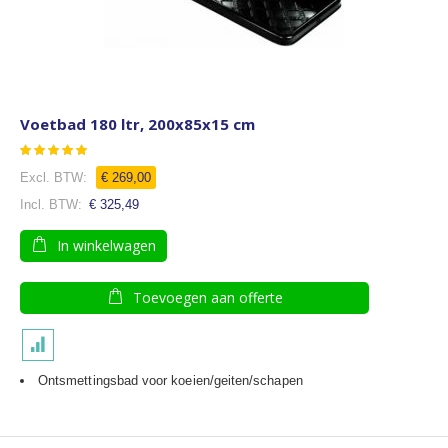
Voetbad 180 ltr, 200x85x15 cm
Waardering:
87
100
% of
€ 269,00
€ 325,49
In winkelwagen
Toevoegen aan offerte
Ontsmettingsbad voor koeien/geiten/schapen