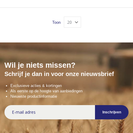
Toon
Wil je niets missen?
Schrijf je dan in voor onze nieuwsbrief
Exclusieve acties & kortingen
Als eerste op de hoogte van aanbiedingen
Nieuwste productinformatie
Abonneer
Inschrijven
u
op
onze
nieuwsbrief