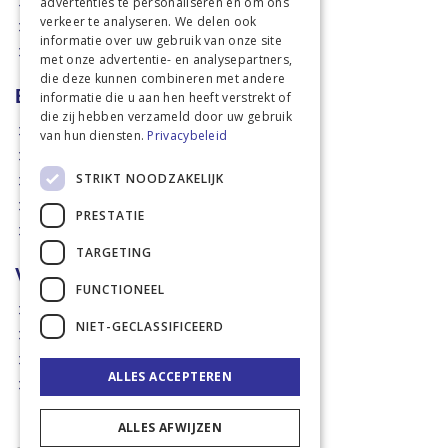
advertenties te personaliseren en om ons
Weidetechniek
verkeer te analyseren. We delen ook
Dierbenodigdheden
informatie over uw gebruik van onze site
Actiefolders
met onze advertentie- en analysepartners,
die deze kunnen combineren met andere
Betalen en verzenden
informatie die u aan hen heeft verstrekt of
die zij hebben verzameld door uw gebruik
Hoe bestellen?
van hun diensten.
Privacybeleid
Betaalmethoden
STRIKT NOODZAKELIJK
Afhaalmogelijkheden
Verzendkosten
PRESTATIE
Retouren
TARGETING
Voorwaarden
FUNCTIONEEL
Disclaimer
NIET-GECLASSIFICEERD
Privacy policy & Cookies
Algemene voorwaarden
ALLES ACCEPTEREN
Garantie en klachten
ALLES AFWIJZEN