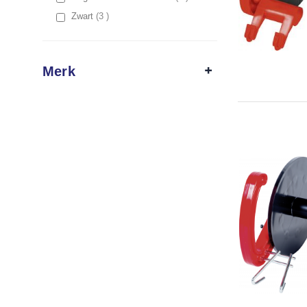
items
Zwart
3
Merk