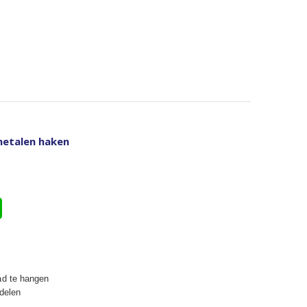
metalen haken
ad te hangen
 delen