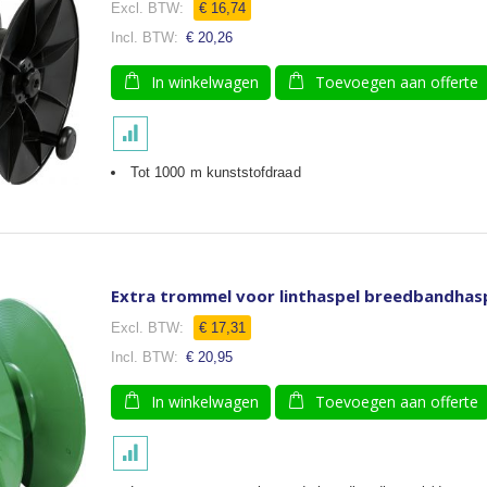
€ 16,74
€ 20,26
In winkelwagen
Toevoegen aan offerte
Tot 1000 m kunststofdraad
Extra trommel voor linthaspel breedbandhas
€ 17,31
€ 20,95
In winkelwagen
Toevoegen aan offerte