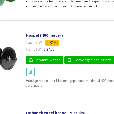
Losse extra trommel voor de breedbandhaspel (dus zonde
Geschikt voor maximaal 500 meter schriklint
Haspel (400 meter)
€ 22,93
€ 27,75
In winkelwagen
Toevoegen aan offerte
Handige haspel met blokkeringspal voor maximaal 400 meter
vervangen.
Ophangbeugel haspel (5 stuks)