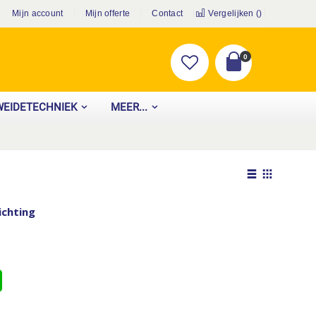
Mijn account
Mijn offerte
Contact
Vergelijken (
)
producten
0
Cart
WEIDETECHNIEK
MEER...
Tonen
als
Lijst
Foto-
ichting
tabel