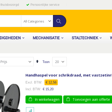
g thuisbezorgd
Persoonlijke service
Zoek
ODIGDHEDEN
MECHANISATIE
STALTECHNIEK
Van
Toon
hoog
naar
laag
Handhaspel voor schrikdraad, met vastzetinr
sorteren
€ 12,56
€ 15,20
In winkelwagen
Toevoegen aan offerte