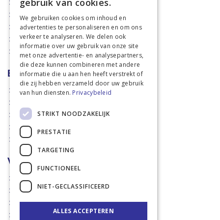
gebruik van cookies.
Mechanisatie
Stal & Erf
We gebruiken cookies om inhoud en
advertenties te personaliseren en om ons
Weidetechniek
verkeer te analyseren. We delen ook
Dierbenodigdheden
informatie over uw gebruik van onze site
Actiefolders
met onze advertentie- en analysepartners,
die deze kunnen combineren met andere
Betalen en verzenden
informatie die u aan hen heeft verstrekt of
die zij hebben verzameld door uw gebruik
Hoe bestellen?
van hun diensten.
Privacybeleid
Betaalmethoden
STRIKT NOODZAKELIJK
Afhaalmogelijkheden
Verzendkosten
PRESTATIE
Retouren
TARGETING
Voorwaarden
FUNCTIONEEL
Disclaimer
NIET-GECLASSIFICEERD
Privacy policy & Cookies
Algemene voorwaarden
ALLES ACCEPTEREN
Garantie en klachten