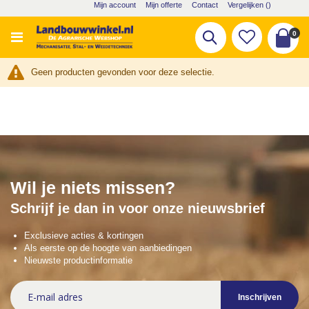
Ga
Mijn account
Mijn offerte
Contact
Vergelijken (
)
naar
de
pro
0
Zoek
inhoud
Cart
Geen producten gevonden voor deze selectie.
Wil je niets missen?
Schrijf je dan in voor onze nieuwsbrief
Exclusieve acties & kortingen
Als eerste op de hoogte van aanbiedingen
Nieuwste productinformatie
Abonneer
Inschrijven
u