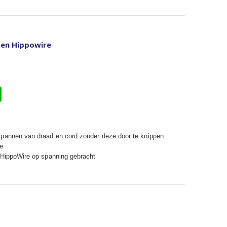
 en Hippowire
spannen van draad en cord zonder deze door te knippen
re
f HippoWire op spanning gebracht