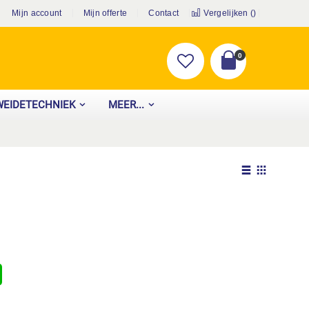
Mijn account
Mijn offerte
Contact
Vergelijken (
)
producten
0
Cart
WEIDETECHNIEK
MEER...
Tonen
als
Lijst
Foto-
tabel