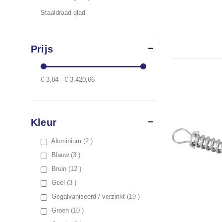
Staaldraad glad
Prijs
€ 3,84 - € 3.420,66
Kleur
items
Aluminium
2
items
Blauw
3
items
Bruin
12
items
Geel
3
items
Gegalvaniseerd / verzinkt
19
items
Groen
10