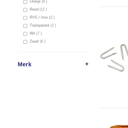
items
Oranje
9
items
Rood
12
items
RVS / Inox
2
items
Transparant
2
items
Wit
7
items
Zwart
6
Merk