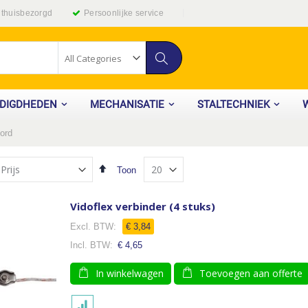
g thuisbezorgd
Persoonlijke service
Zoek
ODIGDHEDEN
MECHANISATIE
STALTECHNIEK
oord
Van
Toon
hoog
naar
laag
Vidoflex verbinder (4 stuks)
sorteren
€ 3,84
€ 4,65
In winkelwagen
Toevoegen aan offerte