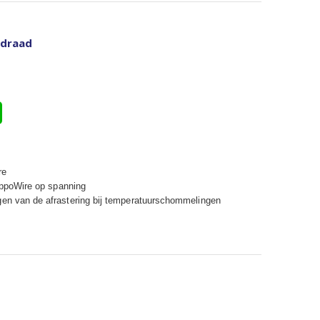
ldraad
re
HippoWire op spanning
gen van de afrastering bij temperatuurschommelingen