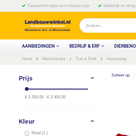
Ga
Topkwaliteit tegen een scherpe prijs
Makkelijk en veili
naar
de
inhoud
Zoek
AANBIEDINGEN
BEDRIJF & ERF
DIERBEN
Home
Houtopslag
Mechanisatie
Tuin & Park
Sorteer op
Prijs
€ 3.300,00 - € 3.300,00
Kleur
item
Rood
1