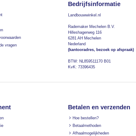
Bedrijfsinformatie
nt
Landbouwwinkel.nl
Rademaker Mechelen B.V.
en
Hilleshagerweg 116
voorwaarden
6281 AH Mechelen
Nederland
lde vragen
(kantooradres, bezoek op afspraak)
BTW: NL859511170 B01
KvK: 73396435
ment
Betalen en verzenden
en
Hoe bestellen?
ie
Betaalmethoden
Afhaalmogelijkheden