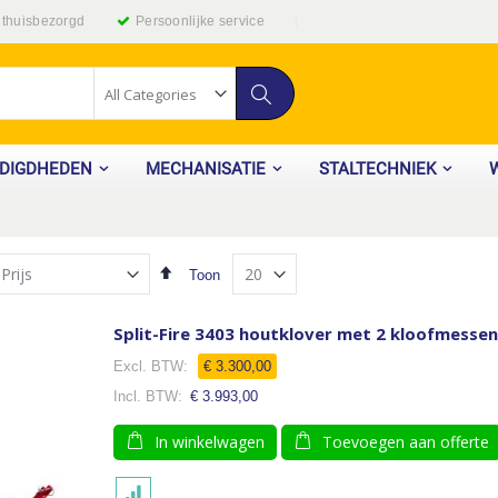
g thuisbezorgd
Persoonlijke service
Zoek
ODIGDHEDEN
MECHANISATIE
STALTECHNIEK
Van
Toon
hoog
naar
laag
Split-Fire 3403 houtklover met 2 kloofmessen
sorteren
€ 3.300,00
€ 3.993,00
In winkelwagen
Toevoegen aan offerte