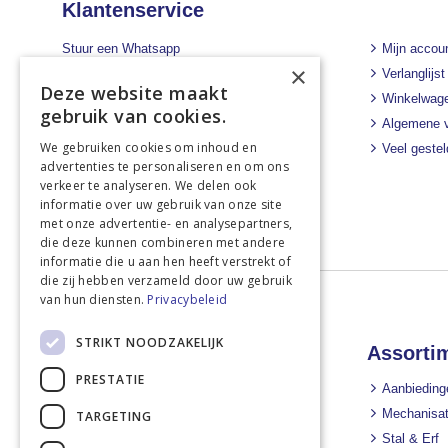
Klantenservice
Stuur een Whatsapp
Mijn accou
×
+31 43 455 2665
Verlanglijst
Deze website maakt
Winkelwag
Bel ons direct
gebruik van cookies.
Algemene 
+31 43 455 2665
We gebruiken cookies om inhoud en
Veel geste
Stuur een e-mail
advertenties te personaliseren en om ons
info@landbouwwinkel.nl
verkeer te analyseren. We delen ook
informatie over uw gebruik van onze site
met onze advertentie- en analysepartners,
die deze kunnen combineren met andere
informatie die u aan hen heeft verstrekt of
die zij hebben verzameld door uw gebruik
van hun diensten.
Privacybeleid
STRIKT NOODZAKELIJK
Landbouwwinkel
Assorti
PRESTATIE
Nieuws
Aanbieding
Nieuwsbrief
Mechanisat
TARGETING
Over ons
Stal & Erf