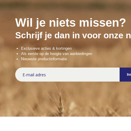
Wil je niets missen?
Schrijf je dan in voor onze 
Exclusieve acties & kortingen
Als eerste op de hoogte van aanbiedingen
Nieuwste productinformatie
Abonneer
In
u
op
onze
nieuwsbrief