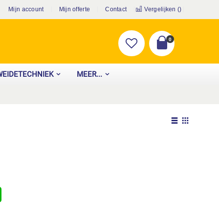
Mijn account
Mijn offerte
Contact
Vergelijken (
)
producten
0
Cart
WEIDETECHNIEK
MEER...
Tonen
als
Lijst
Foto-
tabel