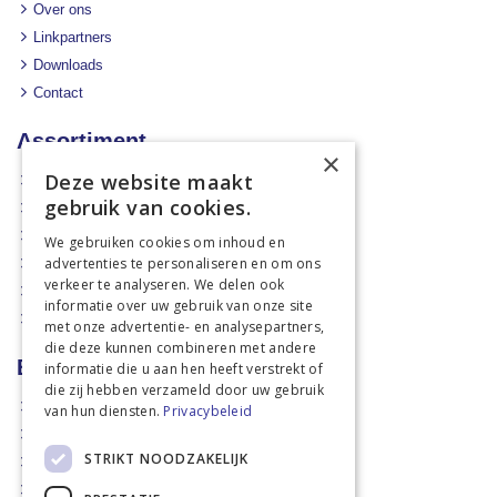
Over ons
Linkpartners
Downloads
Contact
Assortiment
×
Deze website maakt
Aanbiedingen
gebruik van cookies.
Mechanisatie
Stal & Erf
We gebruiken cookies om inhoud en
advertenties te personaliseren en om ons
Weidetechniek
verkeer te analyseren. We delen ook
Dierbenodigdheden
informatie over uw gebruik van onze site
Actiefolders
met onze advertentie- en analysepartners,
die deze kunnen combineren met andere
Betalen en verzenden
informatie die u aan hen heeft verstrekt of
die zij hebben verzameld door uw gebruik
Hoe bestellen?
van hun diensten.
Privacybeleid
Betaalmethoden
STRIKT NOODZAKELIJK
Afhaalmogelijkheden
Verzendkosten