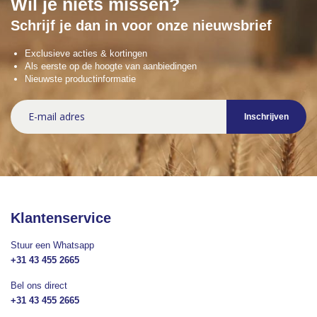
Wil je niets missen?
Schrijf je dan in voor onze nieuwsbrief
Exclusieve acties & kortingen
Als eerste op de hoogte van aanbiedingen
Nieuwste productinformatie
Abonneer
Inschrijven
u
op
onze
nieuwsbrief
Klantenservice
Stuur een Whatsapp
+31 43 455 2665
Bel ons direct
+31 43 455 2665