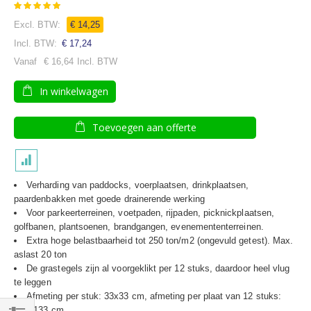
Waardering:
98
100
% of
Speciale
€ 14,25
prijs
€ 17,24
Vanaf
€ 16,64
In winkelwagen
Toevoegen aan offerte
Verharding van paddocks, voerplaatsen, drinkplaatsen,
paardenbakken met goede drainerende werking
Voor parkeerterreinen, voetpaden, rijpaden, picknickplaatsen,
golfbanen, plantsoenen, brandgangen, evenemententerreinen.
Extra hoge belastbaarheid tot 250 ton/m2 (ongevuld getest). Max.
aslast 20 ton
De grastegels zijn al voorgeklikt per 12 stuks, daardoor heel vlug
te leggen
Afmeting per stuk: 33x33 cm, afmeting per plaat van 12 stuks:
100x133 cm