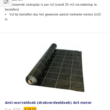
Genoemde stuksprijs is per m2 (vanaf 25 m2 via webshop te
Filteren
bestellen)
Vul bij bestellen dus het gewenste aantal vierkante meters (m2)
in.
Anti-worteldoek (drukverdeeldoek) 4x5 meter
€ 23,13