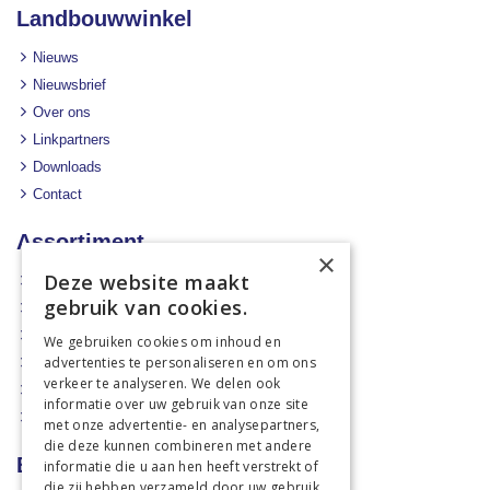
Landbouwwinkel
Nieuws
Nieuwsbrief
Over ons
Linkpartners
Downloads
Contact
Assortiment
×
Deze website maakt
Aanbiedingen
gebruik van cookies.
Mechanisatie
Stal & Erf
We gebruiken cookies om inhoud en
advertenties te personaliseren en om ons
Weidetechniek
verkeer te analyseren. We delen ook
Dierbenodigdheden
informatie over uw gebruik van onze site
Actiefolders
met onze advertentie- en analysepartners,
die deze kunnen combineren met andere
Betalen en verzenden
informatie die u aan hen heeft verstrekt of
die zij hebben verzameld door uw gebruik