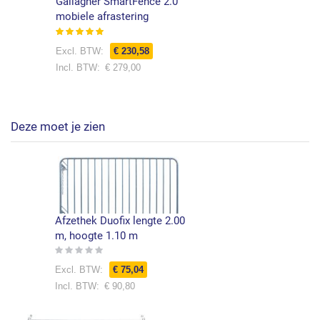
Gallagher SmartFence 2.0
mobiele afrastering
Waardering:
100%
€ 230,58
€ 279,00
Deze moet je zien
Afzethek Duofix lengte 2.00
m, hoogte 1.10 m
Rating:
0%
Speciale
€ 75,04
prijs
€ 90,80