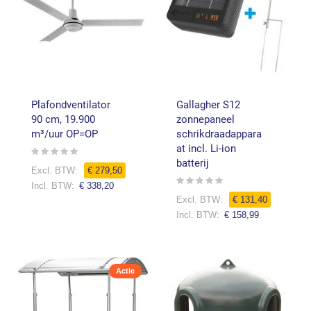
Plafondventilator
Gallagher S12
90 cm, 19.900
zonnepaneel
m³/uur OP=OP
schrikdraadappara
at incl. Li-ion
Rating:
0%
batterij
€ 279,50
Rating:
€ 338,20
0%
Speciale
€ 131,40
prijs
€ 158,99
Actie