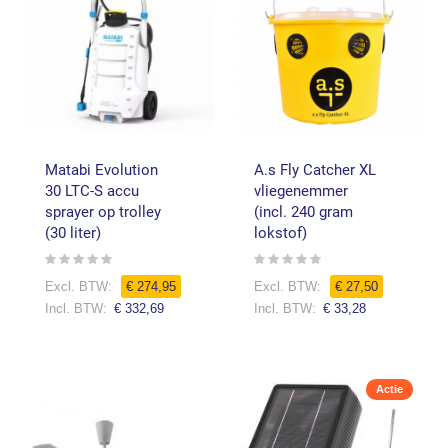
Matabi Evolution
A.s Fly Catcher XL
30 LTC-S accu
vliegenemmer
sprayer op trolley
(incl. 240 gram
(30 liter)
lokstof)
Rating:
Rating:
0%
0%
€ 274,95
€ 27,50
€ 332,69
€ 33,28
Actie