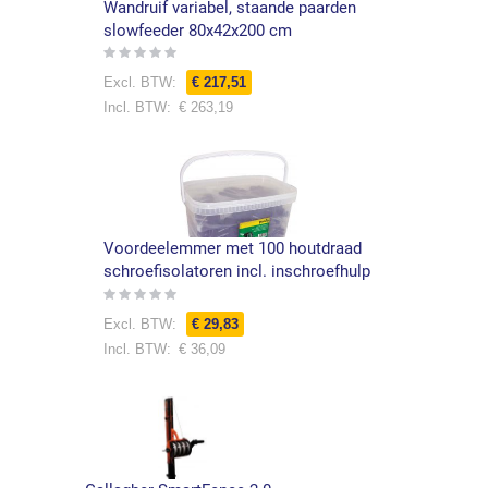
Wandruif variabel, staande paarden
slowfeeder 80x42x200 cm
Rating:
0%
Speciale
€ 217,51
prijs
€ 263,19
Voordeelemmer met 100 houtdraad
schroefisolatoren incl. inschroefhulp
Rating:
0%
€ 29,83
€ 36,09