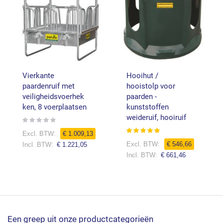
Vierkante
Hooihut /
paardenruif met
hooistolp voor
veiligheidsvoerhek
paarden -
ken, 8 voerplaatsen
kunststoffen
weideruif, hooiruif
Rating:
0%
Waardering:
Speciale
€ 1.009,13
99%
prijs
€ 546,66
€ 1.221,05
€ 661,46
Een greep uit onze productcategorieën