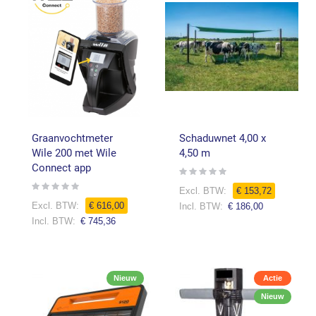
Graanvochtmeter
Schaduwnet 4,00 x
Wile 200 met Wile
4,50 m
Connect app
Rating:
0%
Rating:
€ 153,72
0%
€ 616,00
€ 186,00
€ 745,36
Nieuw
Actie
Nieuw