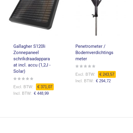
Gallagher S120li
Penetrometer /
Zonnepaneel
Bodemverdichtings
schrikdraadappara
meter
at incl. accu (1,2J -
Rating:
0%
Solar)
Speciale
€ 243,57
prijs
Rating:
€ 294,72
0%
€ 371,07
€ 448,99