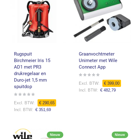
Rugspuit
Graanvochtmeter
Birchmeier Iris 15
Unimeter met Wile
AD1 met PR3
Connect App
drukregelaar en
Rating:
0%
Duro-jet 1,5 mm
Speciale
€ 399,00
spuitdop
prijs
€ 482,79
Rating:
0%
€ 290,65
€ 351,69
Nieuw
Nieuw