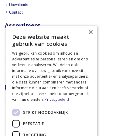
Downloads
Contact
Assortiment
×
Deze website maakt
Aanbiedingen
gebruik van cookies.
Mechanisatie
Stal & Erf
We gebruiken cookies om inhoud en
advertenties te personaliseren en om ons
Weidetechniek
verkeer te analyseren. We delen ook
Dierbenodigdheden
informatie over uw gebruik van onze site
Actiefolders
met onze advertentie- en analysepartners,
die deze kunnen combineren met andere
Betalen en verzenden
informatie die u aan hen heeft verstrekt of
die zij hebben verzameld door uw gebruik
Hoe bestellen?
van hun diensten.
Privacybeleid
Betaalmethoden
STRIKT NOODZAKELIJK
Afhaalmogelijkheden
Verzendkosten
PRESTATIE
Retouren
TARGETING