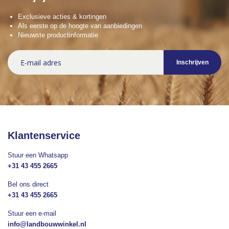
Exclusieve acties & kortingen
Als eerste op de hoogte van aanbiedingen
Nieuwste productinformatie
Abonneer
Inschrijven
u
op
onze
nieuwsbrief
Klantenservice
Stuur een Whatsapp
+31 43 455 2665
Bel ons direct
+31 43 455 2665
Stuur een e-mail
info@landbouwwinkel.nl