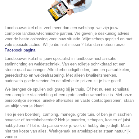
Landbouwwinkel.nl is veel meer dan een webshop: we zijn jouw
complete landbouwtechnische partner. We geven je deskundig advies
voor de beste oplossing voor jouw situatie. Vlijmscherp geprijsd en met
vele speciale acties. Wil je die niet missen? Like dan meteen onze
Facebook pagina
.
Landbouwwinkel.nl is jouw specialist in landbouwmechanisatie,
stalinrichting en weidetechniek. Van een rolletje schrikdraad tot een
stoere quad aanhanger. Alle dierbenodigdheden, tuin- en parkartikelen,
gereedschap en weideafrastering. Met alleen kwaliteitsmerken,
ouderwets goede service én de allerbeste prijzen zit je hier goed!
We brengen de spullen ook graag bij je thuis. Of het nu een schuilstal,
een complete stalinrichting of een grote landbouwmachine is. Met onze
persoonlijke service, unieke aftersales en vaste contactpersonen, staan
we altijd voor je klaar!
Heb je een boerderij, camping, manege, grote tuin, of ben je misschien
hovenier of terreinbeheerder? Heb je paarden, schapen, koeien of juist
hobbydieren? Het is de passie voor je werk of hobby die je drijft. Maar
niet ten koste van alles. Werkgemak en arbeidsplezier staan natuurlijk
voorop.