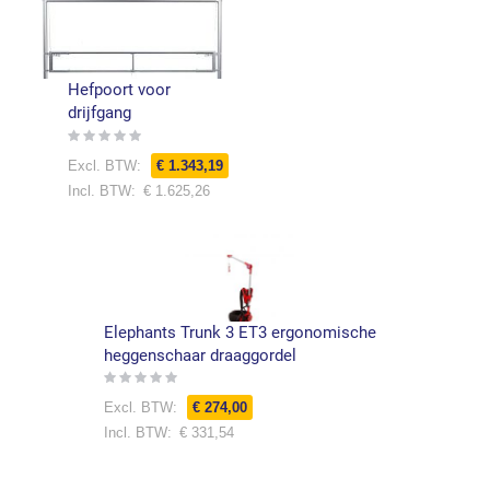
Hefpoort voor
drijfgang
Rating:
0%
Speciale
€ 1.343,19
prijs
€ 1.625,26
Elephants Trunk 3 ET3 ergonomische
heggenschaar draaggordel
Rating:
0%
Speciale
€ 274,00
prijs
€ 331,54