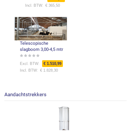
€ 365,50
Telescopische
slagboom 3,00-4,5 mtr
Rating:
0%
Speciale
€ 1.510,99
prijs
€ 1.828,30
Aandachtstrekkers