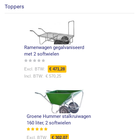
Toppers
Ramenwagen gegalvaniseerd
met 2 softwielen
Rating:
0%
€ 471,28
€ 570,25
Groene Hummer stalkruiwagen
160 liter, 2 softwielen
Waardering:
100%
€ 302,07