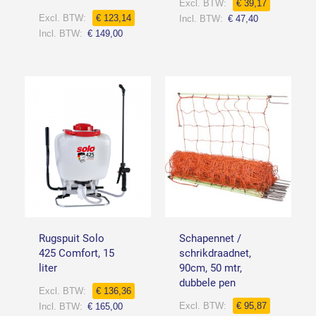
€ 39,17
€ 123,14
€ 47,40
€ 149,00
Rugspuit Solo
Schapennet /
425 Comfort, 15
schrikdraadnet,
liter
90cm, 50 mtr,
dubbele pen
€ 136,36
€ 95,87
€ 165,00