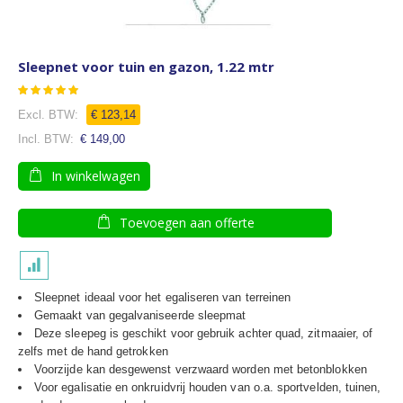
Sleepnet voor tuin en gazon, 1.22 mtr
Waardering:
100
100
% of
€ 123,14
€ 149,00
In winkelwagen
Toevoegen aan offerte
Sleepnet ideaal voor het egaliseren van terreinen
Gemaakt van gegalvaniseerde sleepmat
Deze sleepeg is geschikt voor gebruik achter quad, zitmaaier, of
zelfs met de hand getrokken
Voorzijde kan desgewenst verzwaard worden met betonblokken
Voor egalisatie en onkruidvrij houden van o.a. sportvelden, tuinen,