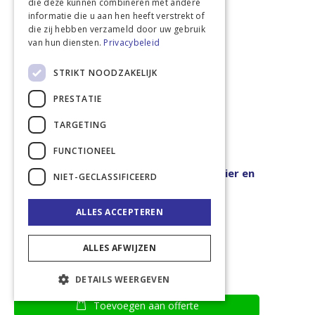
die deze kunnen combineren met andere
informatie die u aan hen heeft verstrekt of
die zij hebben verzameld door uw gebruik
van hun diensten.
Privacybeleid
STRIKT NOODZAKELIJK
PRESTATIE
TARGETING
FUNCTIONEEL
Solo P421 granulaatstrooier, zoutstrooier en
NIET-GECLASSIFICEERD
kunstmeststrooier
Waardering:
100
100
% of
ALLES ACCEPTEREN
€ 126,42
€ 152,97
ALLES AFWIJZEN
In winkelwagen
DETAILS WEERGEVEN
Toevoegen aan offerte