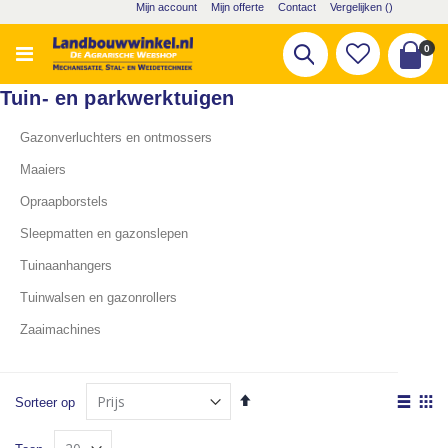
Ga
Mijn account
Mijn offerte
Contact
Vergelijken (
)
naar
de
pro
0
Zoek
inhoud
Cart
Tuin- en parkwerktuigen
Gazonverluchters en ontmossers
Maaiers
Opraapborstels
Sleepmatten en gazonslepen
Tuinaanhangers
Tuinwalsen en gazonrollers
Zaaimachines
Van
Tone
Sorteer op
hoog
als
Lijst
Fot
naar