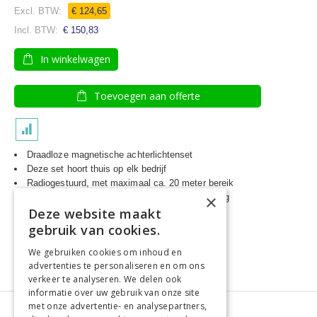
€ 124,65
€ 150,83
In winkelwagen
Toevoegen aan offerte
Draadloze magnetische achterlichtenset
Deze set hoort thuis op elk bedrijf
Radiogestuurd, met maximaal ca. 20 meter bereik
×
Op elke machine snel een deugdelijke verlichting
Deze website maakt
Gemakkelijk te verwisselen
Oplaadtijd slechts 2,5 uur
gebruik van cookies.
We gebruiken cookies om inhoud en
advertenties te personaliseren en om ons
verkeer te analyseren. We delen ook
informatie over uw gebruik van onze site
met onze advertentie- en analysepartners,