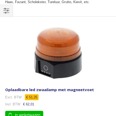
Haas, Fazant, Scholekster, Tureluur, Grutto, Kievit, etc.
Filteren
Oplaadbare led zwaailamp met magneetvoet
€ 51,25
€ 62,01
In winkelwagen