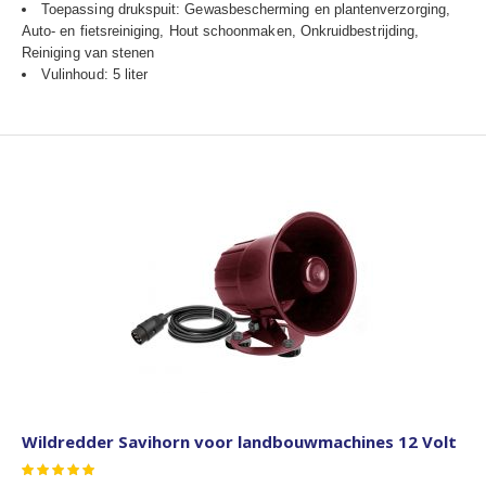
Toepassing drukspuit: Gewasbescherming en plantenverzorging,
Auto- en fietsreiniging, Hout schoonmaken, Onkruidbestrijding,
Reiniging van stenen
Vulinhoud: 5 liter
Wildredder Savihorn voor landbouwmachines 12 Volt
Waardering:
97
100
% of