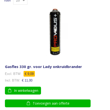
Toon
laag
tabe
sorteren
Gasfles 330 gr. voor Lady onkruidbrander
€ 9,09
€ 11,00
In winkelwagen
Toevoegen aan offerte