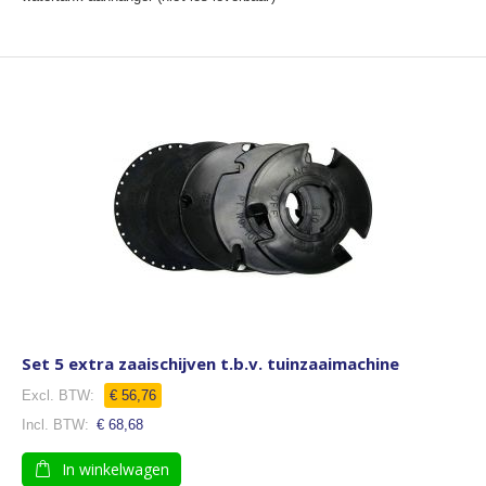
Set 5 extra zaaischijven t.b.v. tuinzaaimachine
€ 56,76
€ 68,68
In winkelwagen