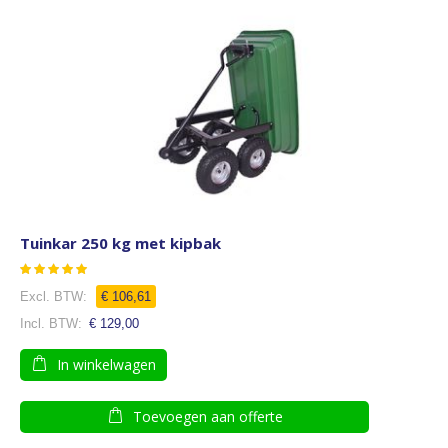
Tuinkar 250 kg met kipbak
Waardering:
97
100
% of
€ 106,61
€ 129,00
In winkelwagen
Toevoegen aan offerte