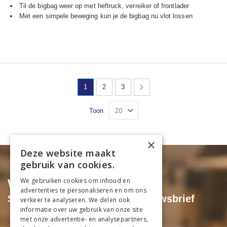
Til de bigbag weer op met heftruck, verreiker of frontlader
Met een simpele beweging kun je de bigbag nu vlot lossen
Pagina
U lees momenteel pagina
Pagina
Pagina
Pagina
Volgende
1
2
3
Toon
×
Deze website maakt
gebruik van cookies.
Wil je niets missen?
We gebruiken cookies om inhoud en
advertenties te personaliseren en om ons
Schrijf je dan in voor onze nieuwsbrief
verkeer te analyseren. We delen ook
informatie over uw gebruik van onze site
Exclusieve acties & kortingen
met onze advertentie- en analysepartners,