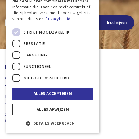
Als eerste op de hoogte van aanbiedingen
die deze kunnen combineren met andere
Nieuwste productinformatie
informatie die u aan hen heeft verstrekt of
die zij hebben verzameld door uw gebruik
Abonneer
van hun diensten.
Privacybeleid
Inschrijven
u
op
STRIKT NOODZAKELIJK
onze
nieuwsbrief
PRESTATIE
TARGETING
Klantenservice
FUNCTIONEEL
NIET-GECLASSIFICEERD
Stuur een Whatsapp
+31 43 455 2665
ALLES ACCEPTEREN
Bel ons direct
+31 43 455 2665
ALLES AFWIJZEN
Stuur een e-mail
info@landbouwwinkel.nl
DETAILS WEERGEVEN