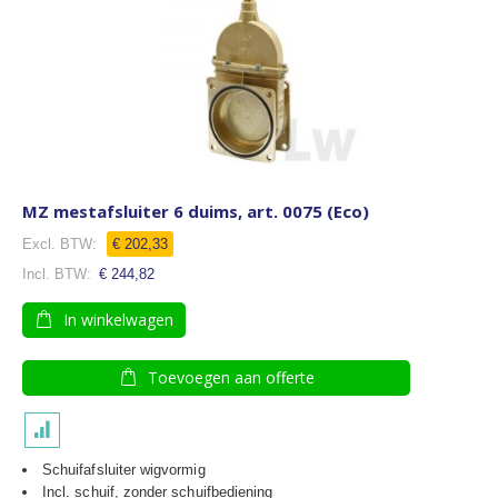
MZ mestafsluiter 6 duims, art. 0075 (Eco)
€ 202,33
€ 244,82
In winkelwagen
Toevoegen aan offerte
Schuifafsluiter wigvormig
Incl. schuif, zonder schuifbediening