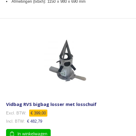
Afmetingen (lxbxh): 1150 x 980 x 690 mm
Vidbag RVS bigbag losser met losschuif
€ 399,00
€ 482,79
In winkelwagen