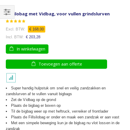
Fillsilobag met Vidbag, voor vullen grindslurven
Filteren
Waardering:
80
100
% of
€ 168,00
€ 203,28
In winkelwagen
Toevoegen aan offerte
Super handig hulpstuk om snel en veilig zandzakken en
zandslurven af te vullen vanuit bigbags
Zet de Vidbag op de grond
Plaats de bigbag er boven op
Til de bigbag weer op met heftruck, verreiker of frontlader
Plaats de Fillsilobag er onder en maak een zandzak er aan vast
Met een simpele beweging kun je de bigbag nu vlot lossen in de
zandzak