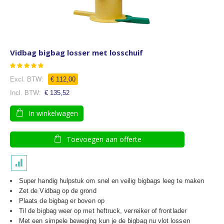
Vidbag bigbag losser met losschuif
Waardering:
96
100
% of
€ 112,00
€ 135,52
In winkelwagen
Toevoegen aan offerte
Super handig hulpstuk om snel en veilig bigbags leeg te maken
Zet de Vidbag op de grond
Plaats de bigbag er boven op
Til de bigbag weer op met heftruck, verreiker of frontlader
Met een simpele beweging kun je de bigbag nu vlot lossen