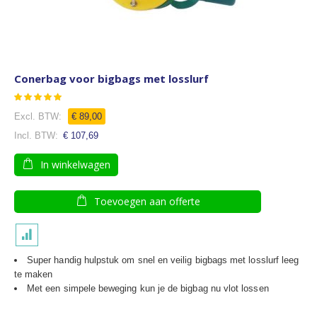
Conerbag voor bigbags met losslurf
Waardering:
87
100
% of
€ 89,00
€ 107,69
In winkelwagen
Toevoegen aan offerte
Super handig hulpstuk om snel en veilig bigbags met losslurf leeg
te maken
Met een simpele beweging kun je de bigbag nu vlot lossen