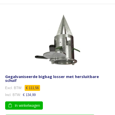
Gegalvaniseerde bigbag losser met hersluitbare
schuif
€ 111,56
€ 134,99
In winkelwagen