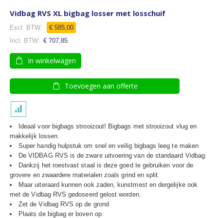
Vidbag RVS XL bigbag losser met losschuif
€ 585,00
€ 707,85
In winkelwagen
Toevoegen aan offerte
Ideaal voor bigbags strooizout! Bigbags met strooizout vlug en
makkelijk lossen.
Super handig hulpstuk om snel en veilig bigbags leeg te maken
De VIDBAG RVS is de zware uitvoering van de standaard Vidbag.
Dankzij het roestvast staal is deze goed te gebruiken voor de
grovere en zwaardere materialen zoals grind en split.
Maar uiteraard kunnen ook zaden, kunstmest en dergelijke ook
met de Vidbag RVS gedoseerd gelost worden.
Zet de Vidbag RVS op de grond
Plaats de bigbag er boven op