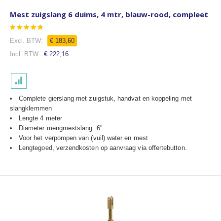
Mest zuigslang 6 duims, 4 mtr, blauw-rood, compleet
Waardering:
100
100
% of
€ 183,60
€ 222,16
Complete gierslang met zuigstuk, handvat en koppeling met
slangklemmen
Lengte 4 meter
Diameter mengmestslang: 6"
Voor het verpompen van (vuil) water en mest
Lengtegoed, verzendkosten op aanvraag via offertebutton.