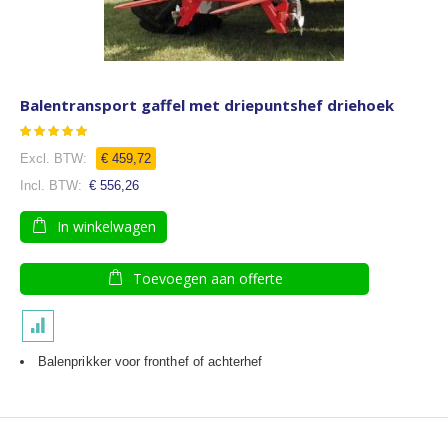
Balentransport gaffel met driepuntshef driehoek
Waardering:
93
100
% of
€ 459,72
€ 556,26
In winkelwagen
Toevoegen aan offerte
Balenprikker voor fronthef of achterhef