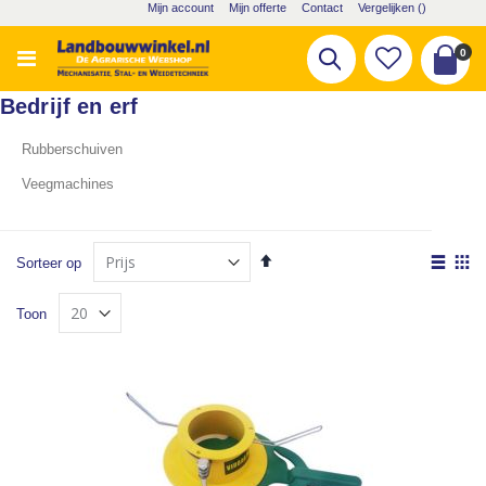
Ga
Mijn account
Mijn offerte
Contact
Vergelijken (
)
naar
de
pro
0
Zoek
inhoud
Cart
Bedrijf en erf
Rubberschuiven
Veegmachines
Van
Tone
Sorteer op
hoog
als
Lijst
Fot
naar
Toon
laag
tabe
sorteren