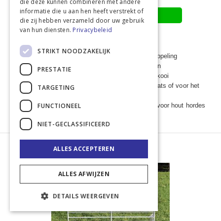
die deze kunnen combineren met andere
informatie die u aan hen heeft verstrekt of
Toevoegen aan offerte
die zij hebben verzameld door uw gebruik
van hun diensten.
Privacybeleid
STRIKT NOODZAKELIJK
Koppelhek met poort met slimme schijf-steekkoppeling
Flexibel en veelzijdige toepassingsmogelijkheden
PRESTATIE
Eenvoudige installatie van een enkele of groepskooi
Ideaal voor het maken van een voorverzamelplaats of voor het
TARGETING
bouwen van een schaapskooi
FUNCTIONEEL
Handige, stabiele en meer duurzame vervanger voor hout hordes
NIET-GECLASSIFICEERD
ALLES ACCEPTEREN
ALLES AFWIJZEN
DETAILS WEERGEVEN