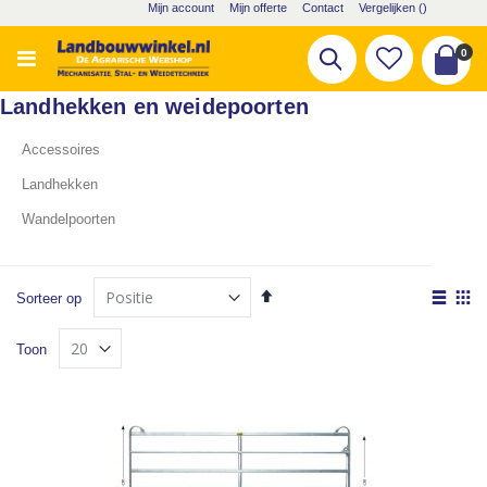
Ga
Mijn account
Mijn offerte
Contact
Vergelijken (
)
naar
de
pro
0
Zoek
inhoud
Cart
Landhekken en weidepoorten
Accessoires
Landhekken
Wandelpoorten
Van
Tone
Sorteer op
hoog
als
Lijst
Fot
naar
Toon
laag
tabe
sorteren