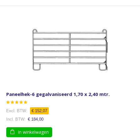
Paneelhek-6 gegalvaniseerd 1,70 x 2,40 mtr.
Waardering:
100
100
% of
€ 152,07
€ 184,00
In winkelwagen