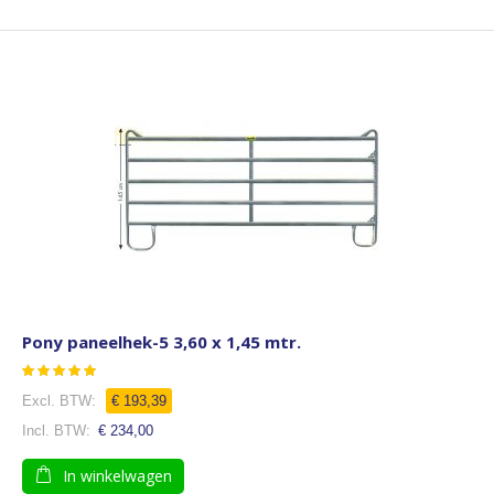
Pony paneelhek-5 3,60 x 1,45 mtr.
Waardering:
93
100
% of
€ 193,39
€ 234,00
In winkelwagen