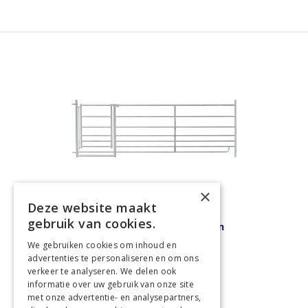
×
Deze website maakt
gebruik van cookies.
Schapen koppelhek met poort, b=2,75 m
We gebruiken cookies om inhoud en
€ 150,41
advertenties te personaliseren en om ons
€ 182,00
verkeer te analyseren. We delen ook
informatie over uw gebruik van onze site
In winkelwagen
met onze advertentie- en analysepartners,