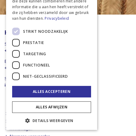
onze
die deze kunnen combineren met andere
nieuwsbrief
informatie die u aan hen heeft verstrekt of
die zij hebben verzameld door uw gebruik
van hun diensten.
Privacybeleid
STRIKT NOODZAKELIJK
Klantenservice
PRESTATIE
Stuur een Whatsapp
+31 43 455 2665
TARGETING
Bel ons direct
FUNCTIONEEL
+31 43 455 2665
NIET-GECLASSIFICEERD
Stuur een e-mail
info@landbouwwinkel.nl
ALLES ACCEPTEREN
ALLES AFWIJZEN
Mijn account
DETAILS WEERGEVEN
Verlanglijst
Winkelwagen