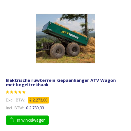
Elektrische ruwterrein kiepaanhanger ATV Wagon
met kogeltrekhaak
Waardering:
100
100
% of
Speciale
€ 2.273,00
prijs
€ 2.750,33
In winkelwagen