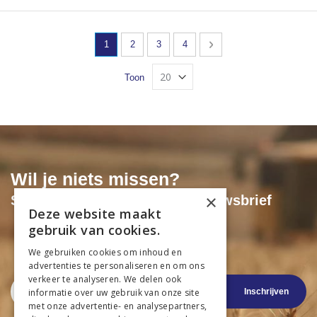
Pagina
U lees momenteel pagina
Pagina
Pagina
Pagina
Pagina
Volgende
1
2
3
4
Toon
Wil je niets missen?
×
Schrijf je dan in voor onze nieuwsbrief
Deze website maakt
gebruik van cookies.
Exclusieve acties & kortingen
Als eerste op de hoogte van aanbiedingen
We gebruiken cookies om inhoud en
Nieuwste productinformatie
advertenties te personaliseren en om ons
verkeer te analyseren. We delen ook
Abonneer
Inschrijven
informatie over uw gebruik van onze site
u
op
met onze advertentie- en analysepartners,