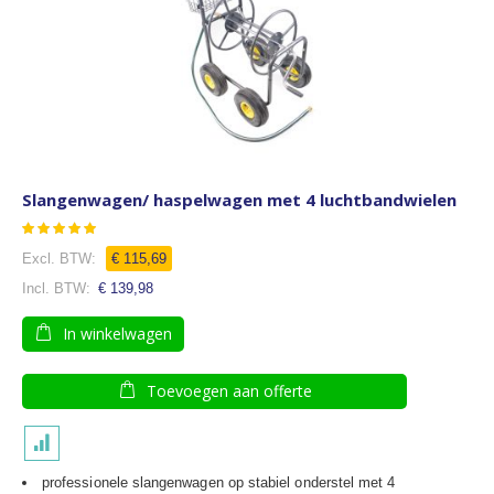
Slangenwagen/ haspelwagen met 4 luchtbandwielen
Waardering:
100
100
% of
€ 115,69
€ 139,98
In winkelwagen
Toevoegen aan offerte
professionele slangenwagen op stabiel onderstel met 4