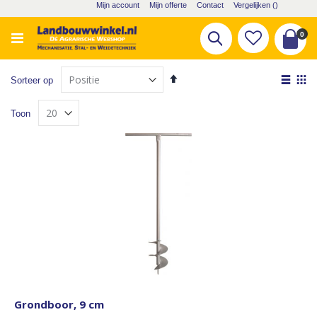
Ga
Mijn account
Mijn offerte
Contact
Vergelijken (
)
naar
de
pro
0
Zoek
inhoud
Cart
Van
Tone
Sorteer op
hoog
als
Lijst
Fot
naar
Toon
laag
tabe
sorteren
Grondboor, 9 cm