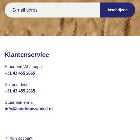
Abonneer
Inschrijven
u
op
onze
nieuwsbrief
Klantenservice
Stuur een Whatsapp
+31 43 455 2665
Bel ons direct
+31 43 455 2665
Stuur een e-mail
info@landbouwwinkel.nl
Mijn account