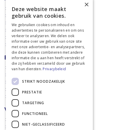
×
Deze website maakt
Aanbiedingen
gebruik van cookies.
Mechanisatie
Stal & Erf
We gebruiken cookies om inhoud en
advertenties te personaliseren en om ons
Weidetechniek
verkeer te analyseren. We delen ook
Dierbenodigdheden
informatie over uw gebruik van onze site
Actiefolders
met onze advertentie- en analysepartners,
die deze kunnen combineren met andere
Betalen en verzenden
informatie die u aan hen heeft verstrekt of
die zij hebben verzameld door uw gebruik
Hoe bestellen?
van hun diensten.
Privacybeleid
Betaalmethoden
STRIKT NOODZAKELIJK
Afhaalmogelijkheden
Verzendkosten
PRESTATIE
Retouren
TARGETING
Voorwaarden
FUNCTIONEEL
Disclaimer
NIET-GECLASSIFICEERD
Privacy policy & Cookies