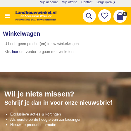
Ga
Mijn account
Mijn offerte
Contact
Vergelijken (
)
naar
de
pro
0
Zoek
inhoud
Cart
Winkelwagen
U heeft geen product(en) in uw winkelwagen.
Klik
hier
om verder te gaan met winkelen.
Wil je niets missen?
Schrijf je dan in voor onze nieuwsbrief
Exclusieve acties & kortingen
Als eerste op de hoogte van aanbiedingen
Nieuwste productinformatie