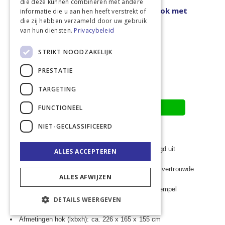
die deze kunnen combineren met andere
Duo kalverhut Calfotel XL-2, los kalverhok met
informatie die u aan hen heeft verstrekt of
drempel
die zij hebben verzameld door uw gebruik
van hun diensten.
Privacybeleid
€ 615,00
€ 744,15
STRIKT NOODZAKELIJK
Vanaf
€ 632,53
PRESTATIE
In winkelwagen
TARGETING
Toevoegen aan offerte
FUNCTIONEEL
NIET-GECLASSIFICEERD
Duo groepskalverhok voor 2 kalveren, vervaardigd uit
ALLES ACCEPTEREN
glasvezelversterkt polyester
De CalfOTel XL-2 heeft dezelfde kwaliteit als de vertrouwde
ALLES AFWIJZEN
individuele kalveriglo’s
Het hok is makkelijk verrijdbaar door de in de drempel
geïntegreerde wielen
DETAILS WEERGEVEN
Met metalen dorpel, zonder hekwerk
Afmetingen hok (lxbxh): ca. 226 x 165 x 155 cm