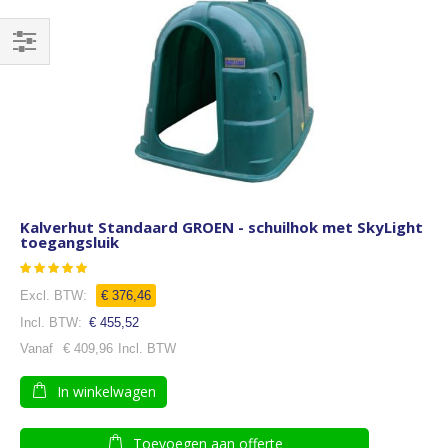
Filteren
Kalverhut Standaard GROEN - schuilhok met SkyLight
toegangsluik
Waardering:
99
100
% of
€ 376,46
€ 455,52
Vanaf
€ 409,96
In winkelwagen
Toevoegen aan offerte