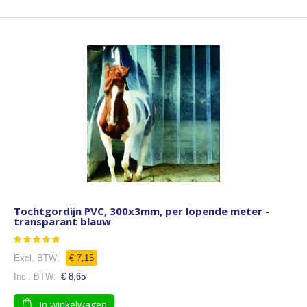
Tochtgordijn PVC, 300x3mm, per lopende meter -
transparant blauw
Waardering:
85
100
% of
€ 7,15
€ 8,65
In winkelwagen