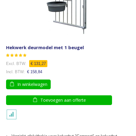
Hekwerk deurmodel met 1 beugel
Waardering:
93
100
% of
€ 131,27
€ 158,84
In winkelwagen
Toevoegen aan offerte