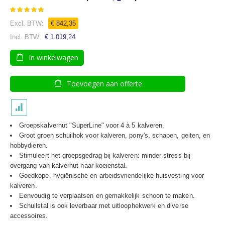
Waardering:
97
100
% of
€ 842,35
€ 1.019,24
In winkelwagen
Toevoegen aan offerte
Groepskalverhut "SuperLine" voor 4 à 5 kalveren.
Groot groen schuilhok voor kalveren, pony's, schapen, geiten, en
hobbydieren.
Stimuleert het groepsgedrag bij kalveren: minder stress bij
overgang van kalverhut naar koeienstal.
Goedkope, hygiënische en arbeidsvriendelijke huisvesting voor
kalveren.
Eenvoudig te verplaatsen en gemakkelijk schoon te maken.
Schuilstal is ook leverbaar met uitloophekwerk en diverse
accessoires.