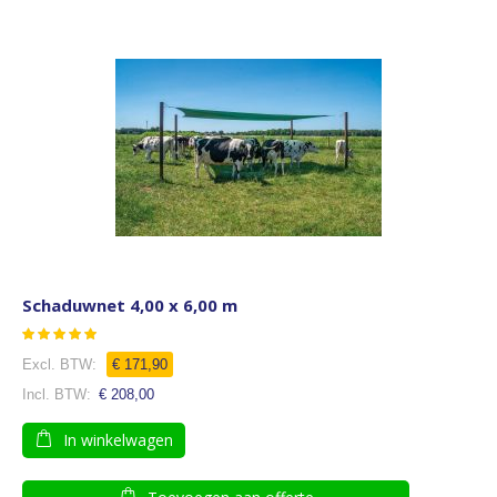
Schaduwnet 4,00 x 6,00 m
Waardering:
93
100
% of
€ 171,90
€ 208,00
In winkelwagen