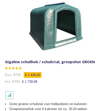
Gigaline schuilhok / schuilstal, groepshut GROEN
Waardering:
99
100
% of
€ 1.438,00
€ 1.739,98
Grote groene schuilstal voor hobbydieren en kalveren.
Groepskalverhok voor 6 kalveren tot ca. 20-24 weken.