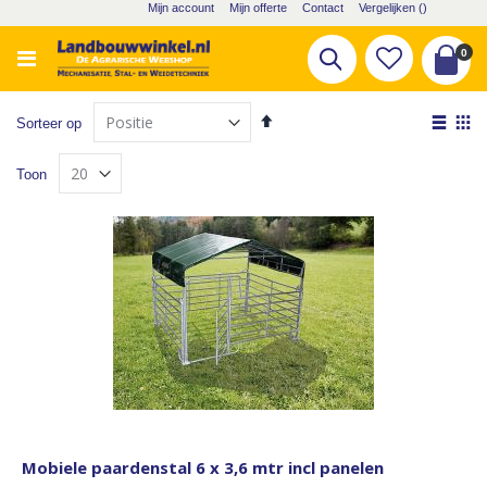
Ga
Mijn account
Mijn offerte
Contact
Vergelijken (
)
naar
de
pro
0
Zoek
inhoud
Cart
Van
Tone
Sorteer op
hoog
als
Lijst
Fot
naar
Toon
laag
tabe
sorteren
Mobiele paardenstal 6 x 3,6 mtr incl panelen