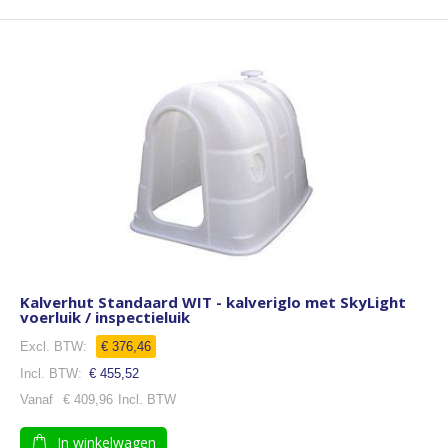
Kalverhut Standaard WIT - kalveriglo met SkyLight
voerluik / inspectieluik
€ 376,46
€ 455,52
Vanaf
€ 409,96
In winkelwagen