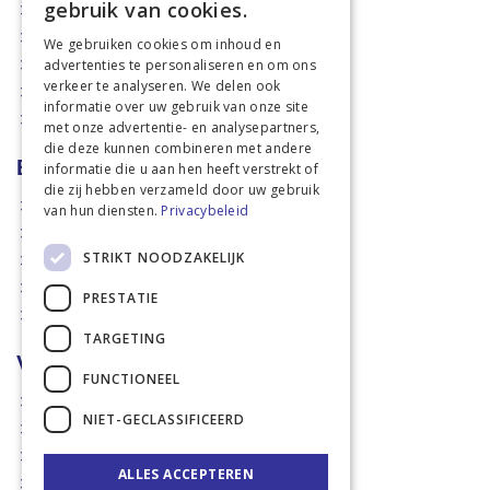
gebruik van cookies.
Mechanisatie
Stal & Erf
We gebruiken cookies om inhoud en
advertenties te personaliseren en om ons
Weidetechniek
verkeer te analyseren. We delen ook
Dierbenodigdheden
informatie over uw gebruik van onze site
Actiefolders
met onze advertentie- en analysepartners,
die deze kunnen combineren met andere
Betalen en verzenden
informatie die u aan hen heeft verstrekt of
die zij hebben verzameld door uw gebruik
Hoe bestellen?
van hun diensten.
Privacybeleid
Betaalmethoden
STRIKT NOODZAKELIJK
Afhaalmogelijkheden
Verzendkosten
PRESTATIE
Retouren
TARGETING
Voorwaarden
FUNCTIONEEL
Disclaimer
NIET-GECLASSIFICEERD
Privacy policy & Cookies
Algemene voorwaarden
ALLES ACCEPTEREN
Garantie en klachten