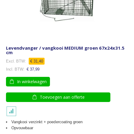
Levendvanger / vangkooi MEDIUM groen 67x24x31.5
cm
€ 31,40
€ 37,99
In winkelwagen
Toevoegen aan offerte
Vangkooi verzinkt + poedercoating groen
Opvouwbaar