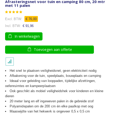
Afrasteringsnet voor tuin en camping 80 cm, 20 mtr
met 11 palen
Waardering:
100
100
% of
Speciale
€ 76,00
prijs
€ 91,96
In winkelwagen
Toevoegen aan offerte
Het snel te plaatsen veiligheidsnet, geen elektriciteit nodig
Afbakening voor de tuin, speelplaats, bouwplaats en camping
Ideaal voor geleiding van looppaden, tijdelijke afzettingen,
oefenruimtes en kampeerplaatsen
Ook geschikt als mobiel veiligheidshek voor kinderen en kleine
dieren
20 meter lang en elf ingeweven palen in de gebreide stof
Polyamidepalen om de 200 cm én elke paalkop met oog
Maaswijdte van het hekwerk is ongeveer 0,5 x 0,5 cm