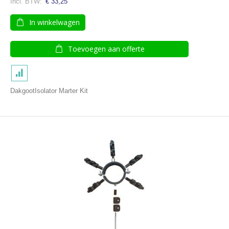
€ 33,25
In winkelwagen
Toevoegen aan offerte
DakgootIsolator Marter Kit