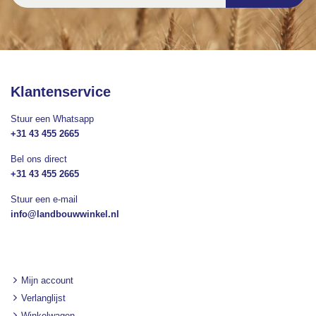
op
onze
nieuwsbrief
Klantenservice
Stuur een Whatsapp
+31 43 455 2665
Bel ons direct
+31 43 455 2665
Stuur een e-mail
info@landbouwwinkel.nl
Mijn account
Verlanglijst
Winkelwagen