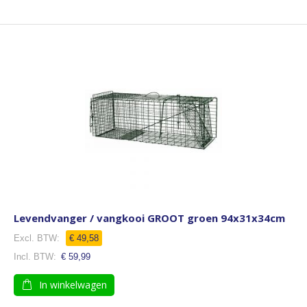
Levendvanger / vangkooi GROOT groen 94x31x34cm
€ 49,58
€ 59,99
In winkelwagen