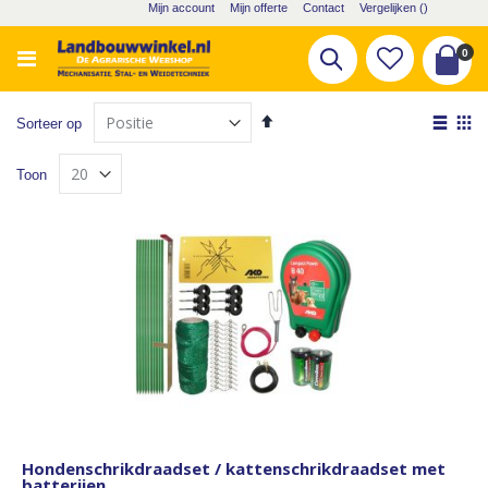
Ga
Mijn account
Mijn offerte
Contact
Vergelijken (
)
naar
de
pro
0
Zoek
inhoud
Cart
Van
Tone
Sorteer op
hoog
als
Lijst
Fot
naar
Toon
laag
tabe
sorteren
Hondenschrikdraadset / kattenschrikdraadset met
batterijen