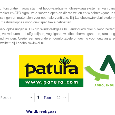
uchtcirculatie in jouw stal met hoogwaardige windbreekgaassystemen van La
reaker en ATO Agro. Vele soorten open en dichte zeilen en windbreekgaas in v
ssingen en materialen voor optimale ventilatie. Bij Landbouwwinkel.nl bieden
 maatwerkopties voor jouw specifieke behoeften.
rk oplossingen ATO Agro Windbreekgaas bij Landbouwwinkel.nl voor Perfecte 
n, vouwdeuren, schuifgordijnen, vogelgaas, windbeschermingsnetten, stroken
andrijvingen. Creëer een gezonde en comfortabele omgeving voor jouw agrarisch
waliteit bij Landbouwwinkel.nl.
Van
Toon
hoog
naar
laag
Windbreekgaas
sorteren