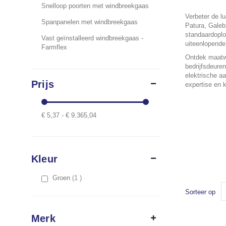
Snelloop poorten met windbreekgaas
Verbeter de l
Spanpanelen met windbreekgaas
Patura, Galeb
standaardoplo
Vast geïnstalleerd windbreekgaas -
uiteenlopende
Farmflex
Ontdek maatwe
bedrijfsdeure
elektrische a
Prijs
expertise en k
€ 5,37 - € 9.365,04
Kleur
item
Groen
1
Sorteer op
Merk