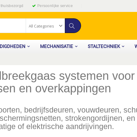
g thuisbezorgd
Persoonlijke service
Zoek
ODIGDHEDEN
MECHANISATIE
STALTECHNIEK
breekgaas systemen voor s
sen en overkappingen
orten, bedrijfsdeuren, vouwdeuren, schu
schermingsnetten, strokengordijnen, en
ige of elektrische aandrijvingen.