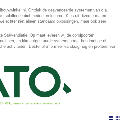
ndbouwwinkel.nl. Ontdek de geavanceerde systemen van o.a.
erschillende dichtheden en kleuren. Kies uit diverse maten
 we echter niet alleen standaard oplossingen, maar ook zeer
Stalventilatie. Op maat leveren wij de oprolpoorten,
gordijnen, en klimaatgestuurde systemen met handmatige of
e activiteiten. Bestel of informeer vandaag nog en profiteer van
Tonen
als
Lijst
Foto-
tabel