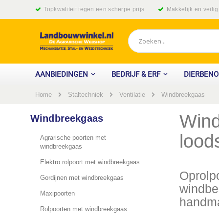
Ga
Topkwaliteit tegen een scherpe prijs
Makkelijk en veili
naar
de
inhoud
Zoek
AANBIEDINGEN
BEDRIJF & ERF
DIERBEN
Home
Windbreekgaas
Staltechniek
Ventilatie
Wind
Windbreekgaas
lood
Agrarische poorten met
windbreekgaas
Elektro rolpoort met windbreekgaas
Oprolpo
Gordijnen met windbreekgaas
windbe
Maxipoorten
handmat
Rolpoorten met windbreekgaas