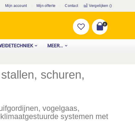
Mijn account
Mijn offerte
Contact
Vergelijken (
)
producten
0
Cart
WEIDETECHNIEK
MEER...
tallen, schuren,
ifgordijnen, vogelgaas,
 klimaatgestuurde systemen met