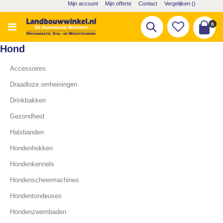
Ga
Mijn account
Mijn offerte
Contact
Vergelijken (
)
naar
de
pro
0
Zoek
inhoud
Cart
Hond
Accessoires
Draadloze omheiningen
Drinkbakken
Gezondheid
Halsbanden
Hondenhokken
Hondenkennels
Hondenscheermachines
Hondentondeuses
Hondenzwembaden