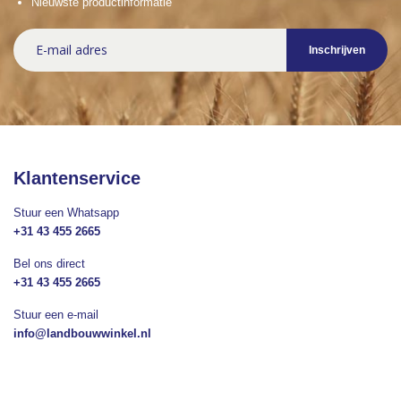
Nieuwste productinformatie
Abonneer
Inschrijven
u
op
onze
nieuwsbrief
Klantenservice
Stuur een Whatsapp
+31 43 455 2665
Bel ons direct
+31 43 455 2665
Stuur een e-mail
info@landbouwwinkel.nl