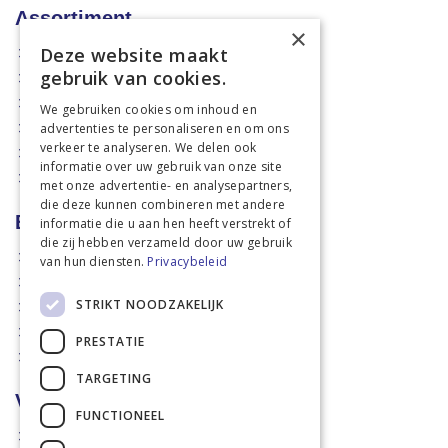
Assortiment
×
Deze website maakt
Aanbiedingen
gebruik van cookies.
Mechanisatie
Stal & Erf
We gebruiken cookies om inhoud en
advertenties te personaliseren en om ons
Weidetechniek
verkeer te analyseren. We delen ook
Dierbenodigdheden
informatie over uw gebruik van onze site
Actiefolders
met onze advertentie- en analysepartners,
die deze kunnen combineren met andere
Betalen en verzenden
informatie die u aan hen heeft verstrekt of
die zij hebben verzameld door uw gebruik
Hoe bestellen?
van hun diensten.
Privacybeleid
Betaalmethoden
STRIKT NOODZAKELIJK
Afhaalmogelijkheden
Verzendkosten
PRESTATIE
Retouren
TARGETING
Voorwaarden
FUNCTIONEEL
Disclaimer