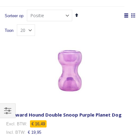
Van
Tone
Sorteer op
hoog
als
Lijst
Fot
naar
Toon
laag
tabe
sorteren
Outward Hound Double Snoop Purple Planet Dog
Filteren
€ 16,49
€ 19,95