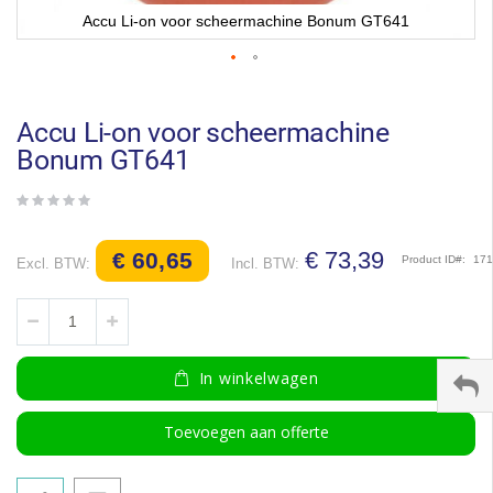
Accu Li-on voor scheermachine Bonum GT641
Ga
naar
het
Accu Li-on voor scheermachine
begin
Bonum GT641
van
de
afbeeldingen-
gallerij
€ 73,39
€ 60,65
Product ID
17
In winkelwagen
Toevoegen aan offerte