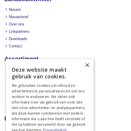
Nieuws
Nieuwsbrief
Over ons
Linkpartners
Downloads
Contact
Assortiment
×
Deze website maakt
Aanbiedingen
gebruik van cookies.
Mechanisatie
Stal & Erf
We gebruiken cookies om inhoud en
advertenties te personaliseren en om ons
Weidetechniek
verkeer te analyseren. We delen ook
Dierbenodigdheden
informatie over uw gebruik van onze site
Actiefolders
met onze advertentie- en analysepartners,
die deze kunnen combineren met andere
Betalen en verzenden
informatie die u aan hen heeft verstrekt of
die zij hebben verzameld door uw gebruik
Hoe bestellen?
van hun diensten.
Privacybeleid