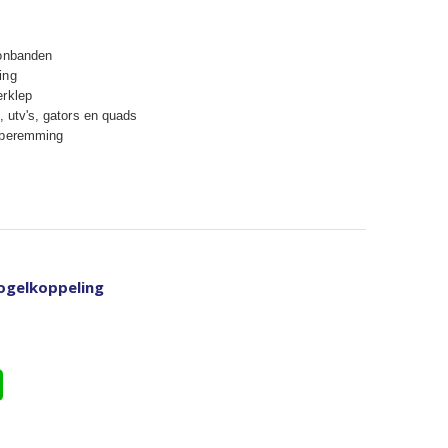
lonbanden
ing
erklep
, utv's, gators en quads
e beremming
ogelkoppeling