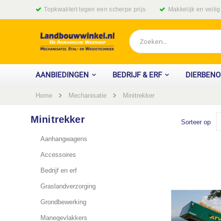
Ga
Topkwaliteit tegen een scherpe prijs
Makkelijk en veili
naar
de
inhoud
Zoek
AANBIEDINGEN
BEDRIJF & ERF
DIERBEN
Home
Minitrekker
Mechanisatie
Minitrekker
Sorteer op
Aanhangwagens
Accessoires
Bedrijf en erf
Graslandverzorging
Grondbewerking
Manegevlakkers