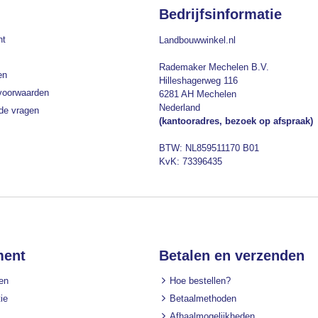
Bedrijfsinformatie
nt
Landbouwwinkel.nl
Rademaker Mechelen B.V.
en
Hilleshagerweg 116
voorwaarden
6281 AH Mechelen
Nederland
lde vragen
(kantooradres, bezoek op afspraak)
BTW: NL859511170 B01
KvK: 73396435
ment
Betalen en verzenden
en
Hoe bestellen?
ie
Betaalmethoden
Afhaalmogelijkheden