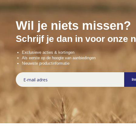
Wil je niets missen?
Schrijf je dan in voor onze 
Exclusieve acties & kortingen
Als eerste op de hoogte van aanbiedingen
Nieuwste productinformatie
Abonneer
In
u
op
onze
nieuwsbrief