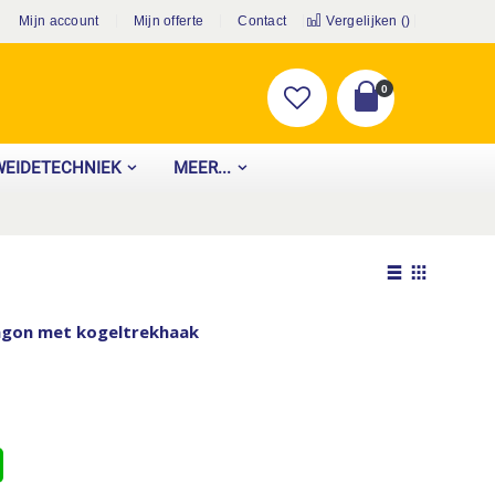
Mijn account
Mijn offerte
Contact
Vergelijken (
)
producten
0
Cart
WEIDETECHNIEK
MEER...
Tonen
als
Lijst
Foto-
agon met kogeltrekhaak
tabel