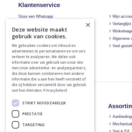
Klantenservice
Stuur een Whatsapp
Mijn accou
×
+31 43 455 2665
Verlanglijst
Deze website maakt
Winkelwag
Bel ons direct
gebruik van cookies.
Algemene 
+31 43 455 2665
We gebruiken cookies om inhoud en
Veel geste
Stuur een e-mail
advertenties te personaliseren en om ons
info@landbouwwinkel.nl
verkeer te analyseren. We delen ook
informatie over uw gebruik van onze site
met onze advertentie- en analysepartners,
die deze kunnen combineren met andere
informatie die u aan hen heeft verstrekt of
die zij hebben verzameld door uw gebruik
van hun diensten.
Privacybeleid
STRIKT NOODZAKELIJK
Landbouwwinkel
Assorti
PRESTATIE
Nieuws
Aanbieding
Nieuwsbrief
Mechanisat
TARGETING
Over ons
Stal & Erf