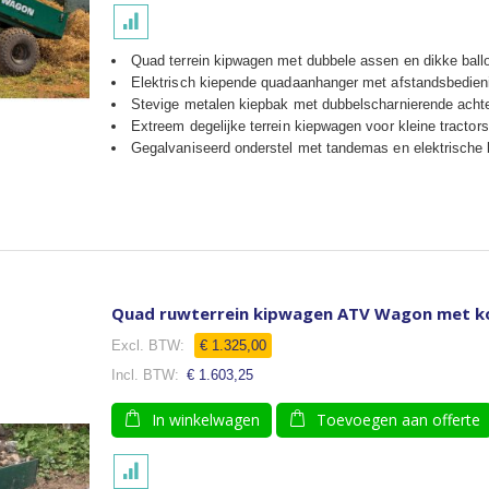
Quad terrein kipwagen met dubbele assen en dikke bal
Elektrisch kiepende quadaanhanger met afstandsbedien
Stevige metalen kiepbak met dubbelscharnierende acht
Extreem degelijke terrein kiepwagen voor kleine tractors
Gegalvaniseerd onderstel met tandemas en elektrisch
Quad ruwterrein kipwagen ATV Wagon met k
Speciale
€ 1.325,00
prijs
€ 1.603,25
In winkelwagen
Toevoegen aan offerte