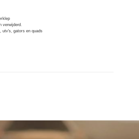
erklep
 verwijderd.
, utv's, gators en quads