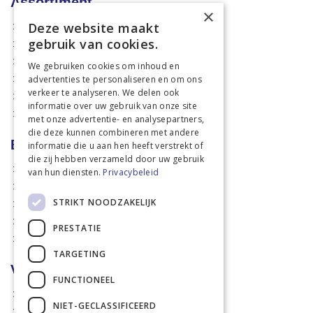
Assortiment
×
Deze website maakt
Aanbiedingen
gebruik van cookies.
Mechanisatie
Stal & Erf
We gebruiken cookies om inhoud en
advertenties te personaliseren en om ons
Weidetechniek
verkeer te analyseren. We delen ook
Dierbenodigdheden
informatie over uw gebruik van onze site
Actiefolders
met onze advertentie- en analysepartners,
die deze kunnen combineren met andere
Betalen en verzenden
informatie die u aan hen heeft verstrekt of
die zij hebben verzameld door uw gebruik
Hoe bestellen?
van hun diensten.
Privacybeleid
Betaalmethoden
STRIKT NOODZAKELIJK
Afhaalmogelijkheden
Verzendkosten
PRESTATIE
Retouren
TARGETING
Voorwaarden
FUNCTIONEEL
Disclaimer
NIET-GECLASSIFICEERD
Privacy policy & Cookies