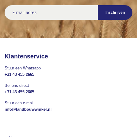
Abonneer
Inschrijven
u
op
onze
nieuwsbrief
Klantenservice
Stuur een Whatsapp
+31 43 455 2665
Bel ons direct
+31 43 455 2665
Stuur een e-mail
info@landbouwwinkel.nl