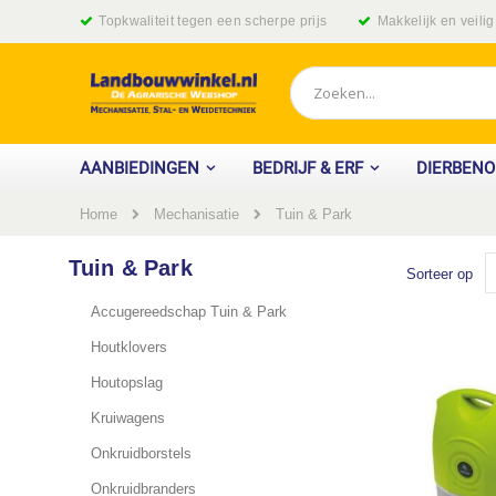
Ga
Topkwaliteit tegen een scherpe prijs
Makkelijk en veili
naar
de
inhoud
Zoek
AANBIEDINGEN
BEDRIJF & ERF
DIERBEN
Home
Tuin & Park
Mechanisatie
Tuin & Park
Sorteer op
Accugereedschap Tuin & Park
Houtklovers
Houtopslag
Kruiwagens
Onkruidborstels
Onkruidbranders