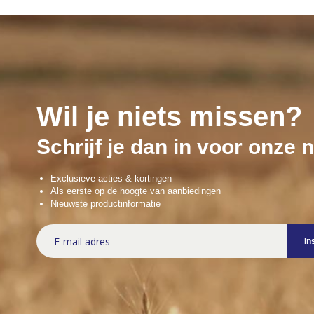
Wil je niets missen?
Schrijf je dan in voor onze 
Exclusieve acties & kortingen
Als eerste op de hoogte van aanbiedingen
Nieuwste productinformatie
Abonneer
In
u
op
onze
nieuwsbrief