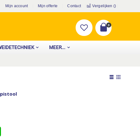
Mijn account
Mijn offerte
Contact
Vergelijken (
)
producten
0
Cart
WEIDETECHNIEK
MEER...
Tonen
als
Lijst
Foto-
pistool
tabel