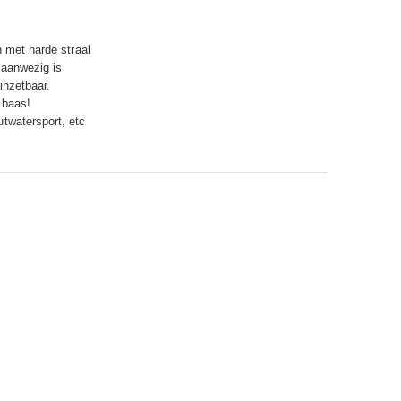
n met harde straal
 aanwezig is
 inzetbaar.
 baas!
twatersport, etc