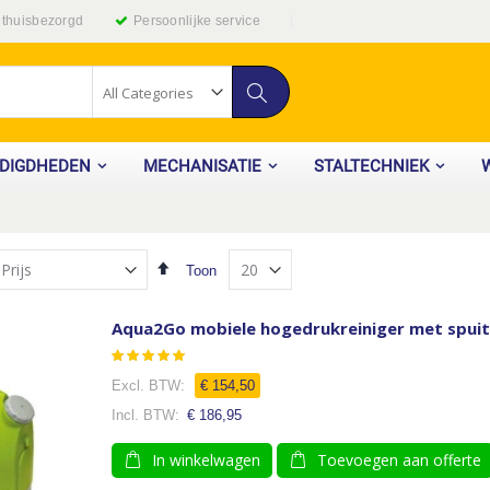
g thuisbezorgd
Persoonlijke service
Zoek
ODIGDHEDEN
MECHANISATIE
STALTECHNIEK
Van
Toon
hoog
naar
laag
Aqua2Go mobiele hogedrukreiniger met spuit
sorteren
Waardering:
100
100
% of
€ 154,50
€ 186,95
In winkelwagen
Toevoegen aan offerte