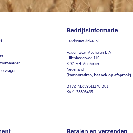
Bedrijfsinformatie
nt
Landbouwwinkel.nl
Rademaker Mechelen B.V.
en
Hilleshagerweg 116
voorwaarden
6281 AH Mechelen
Nederland
lde vragen
(kantooradres, bezoek op afspraak)
BTW: NL859511170 B01
KvK: 73396435
ment
Betalen en verzenden