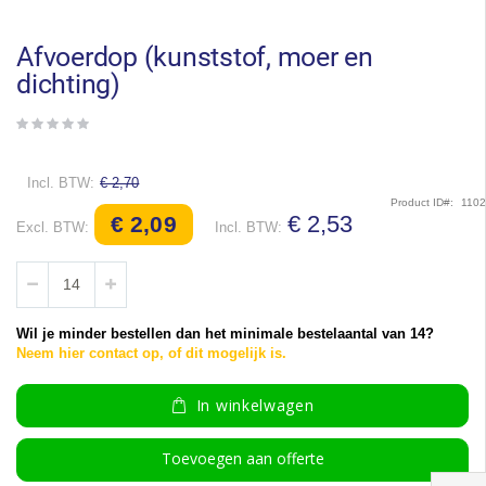
Ga
naar
het
Afvoerdop (kunststof, moer en
begin
dichting)
van
de
afbeeldingen-
gallerij
€ 2,70
Product ID
110
Speciale
€ 2,53
€ 2,09
prijs
Wil je minder bestellen dan het minimale bestelaantal van 14?
Neem hier contact op, of dit mogelijk is.
In winkelwagen
Toevoegen aan offerte