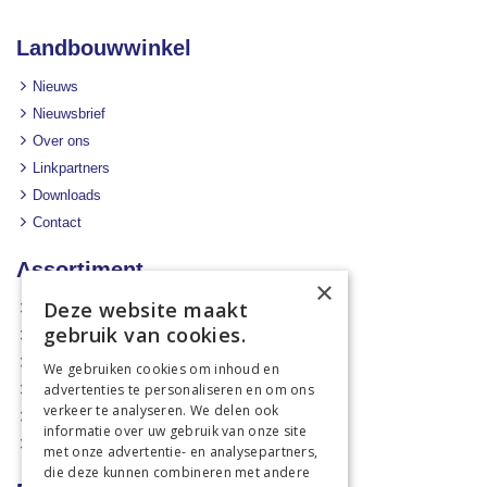
Landbouwwinkel
Nieuws
Nieuwsbrief
Over ons
Linkpartners
Downloads
Contact
Assortiment
×
Deze website maakt
Aanbiedingen
gebruik van cookies.
Mechanisatie
Stal & Erf
We gebruiken cookies om inhoud en
advertenties te personaliseren en om ons
Weidetechniek
verkeer te analyseren. We delen ook
Dierbenodigdheden
informatie over uw gebruik van onze site
Actiefolders
met onze advertentie- en analysepartners,
die deze kunnen combineren met andere