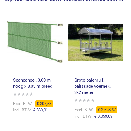
Spanpaneel, 3,00 m
Grote balenruif,
hoog x 3,05 m breed
palissade voerhek,
3x2 meter
Rating:
0%
Rating:
Speciale
€ 297,53
0%
prijs
Speciale
€ 2.528,67
€ 360,01
prijs
€ 3.059,69