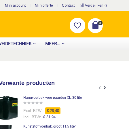
Mijn account
Mijn offerte
Contact
Vergelijken (
)
producten
0
Cart
WEIDETECHNIEK
MEER...
Verwante producten
Hangvoerbak voor paarden XL, 30 liter
Rating:
0%
€ 26,40
€ 31,94
Kunststof voerbak, groot 11,5 liter