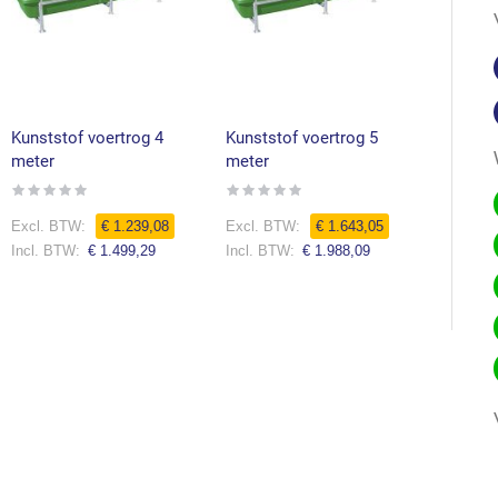
Kunststof voertrog 4
Kunststof voertrog 5
Kunstst
meter
meter
meter
Rating:
Rating:
Rating:
0%
0%
0%
Speciale
Speciale
Speciale
€ 1.239,08
€ 1.643,05
prijs
prijs
prijs
€ 1.499,29
€ 1.988,09