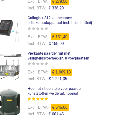
€ 279,50
€ 338,20
Gallagher S12 zonnepaneel
schrikdraadapparaat incl. Li-ion batterij
Rating:
0%
Speciale
€ 131,40
prijs
€ 158,99
Vierkante paardenruif met
veiligheidsvoerhekken, 8 voerplaatsen
Rating:
0%
Speciale
€ 1.009,13
prijs
€ 1.221,05
Hooihut / hooistolp voor paarden -
kunststoffen weideruif, hooiruif
Waardering:
99%
€ 546,66
€ 661,46