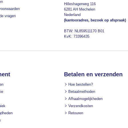
en
Hilleshagerweg 116
voorwaarden
6281 AH Mechelen
Nederland
lde vragen
(kantooradres, bezoek op afspraak)
BTW: NL859511170 B01
KvK: 73396435
ment
Betalen en verzenden
en
Hoe bestellen?
ie
Betaalmethoden
Afhaalmogelijkheden
iek
Verzendkosten
gdheden
Retouren
s