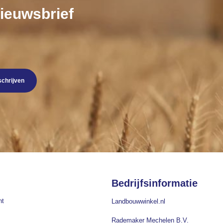
nieuwsbrief
schrijven
Bedrijfsinformatie
nt
Landbouwwinkel.nl
Rademaker Mechelen B.V.