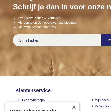
Schrijf je dan in voor onze 
Exclusieve acties & kortingen
Als eerste op de hoogte van aanbiedingen
Nieuwste productinformatie
Abonneer
In
u
op
onze
nieuwsbrief
Klantenservice
Stuur een Whatsapp
Mijn accou
×
+31 43 455 2665
Verlanglijst