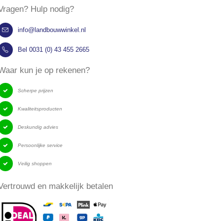
Vragen? Hulp nodig?
info@landbouwwinkel.nl
Bel 0031 (0) 43 455 2665
of voertrog 6
Kunststof voerschop, 3 l
Kunststof voerba
​Waar kun je op rekenen?
11,5 liter
Rating:
0%
Rating:
€ 8,02
0%
Scherpe prijzen
€ 1.782,88
€ 13,
€ 9,70
Kwaliteitsproducten
€ 2.157,28
€ 15,80
Deskundig advies
Persoonlijke service
Veilig shoppen
​Vertrouwd en makkelijk betalen