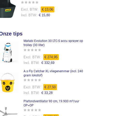
Rating:
0%
€ 13,06
€ 15,80
Onze tips
Matabi Evolution 30 LTC-S accu sprayer op
trolley (30 liter)
Rating:
0%
€ 274,95
€ 332,69
A.s Fly Catcher XL vliegenemmer (incl. 240
gram lokstof)
Rating:
0%
€ 27,50
€ 33,28
Plafondventilator 90 cm, 19.900 m³/uur
OP=OP
Rating:
0%