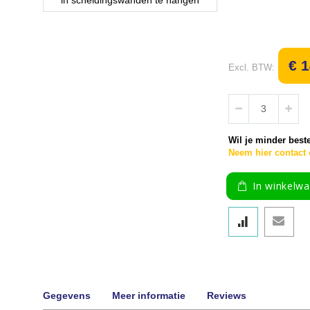
Ga
naar
het
begin
€ 1
van
de
afbeeldingen-
gallerij
Wil je minder best
Neem hier contact o
In winkelw
Gegevens
Meer informatie
Reviews