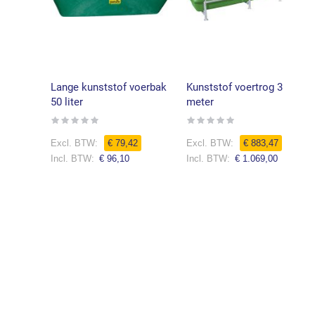
Lange kunststof voerbak
Kunststof voertrog 3
50 liter
meter
Rating:
Rating:
0%
0%
€ 79,42
€ 883,47
€ 96,10
€ 1.069,00