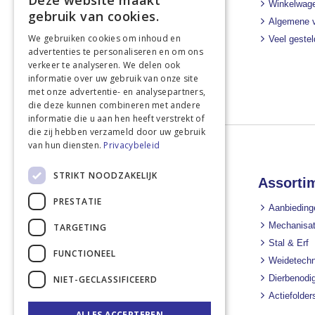
Deze website maakt
Winkelwag
Bel ons direct
gebruik van cookies.
Algemene 
+31 43 455 2665
We gebruiken cookies om inhoud en
Veel geste
Stuur een e-mail
advertenties te personaliseren en om ons
info@landbouwwinkel.nl
verkeer te analyseren. We delen ook
informatie over uw gebruik van onze site
met onze advertentie- en analysepartners,
die deze kunnen combineren met andere
informatie die u aan hen heeft verstrekt of
die zij hebben verzameld door uw gebruik
van hun diensten.
Privacybeleid
STRIKT NOODZAKELIJK
Landbouwwinkel
Assorti
PRESTATIE
Nieuws
Aanbieding
Nieuwsbrief
Mechanisat
TARGETING
Over ons
Stal & Erf
FUNCTIONEEL
Linkpartners
Weidetechn
Downloads
Dierbenodi
NIET-GECLASSIFICEERD
Contact
Actiefolder
ALLES ACCEPTEREN