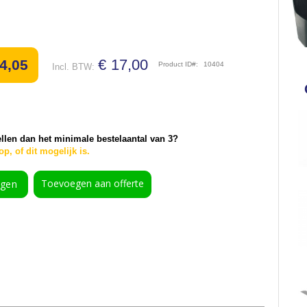
€ 17,00
4,05
Product ID
10404
ellen dan het minimale bestelaantal van 3?
p, of dit mogelijk is.
Toevoegen aan offerte
agen