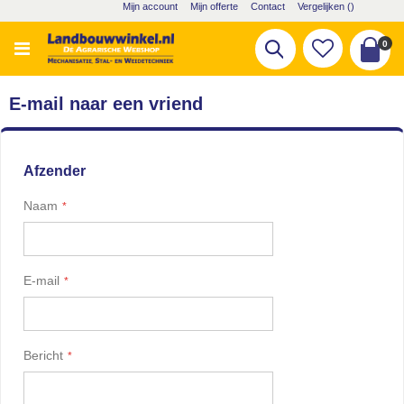
Ga
Mijn account
Mijn offerte
Contact
Vergelijken (
)
naar
de
pro
0
Zoek
inhoud
Cart
E-mail naar een vriend
Afzender
Naam
E-mail
Bericht