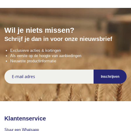
Wil je niets missen?
Schrijf je dan in voor onze nieuwsbrief
Exclusieve acties & kortingen
Als eerste op de hoogte van aanbiedingen
Nieuwste productinformatie
Abonneer
Inschrijven
u
op
onze
nieuwsbrief
Klantenservice
Stuur een Whatsapp