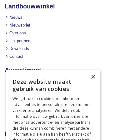
Landbouwwinkel
Nieuws
Nieuwsbrief
Over ons
Linkpartners
Downloads
Contact
Assortiment
×
Deze website maakt
Aanbiedingen
gebruik van cookies.
Mechanisatie
Stal & Erf
We gebruiken cookies om inhoud en
advertenties te personaliseren en om ons
Weidetechniek
verkeer te analyseren. We delen ook
Dierbenodigdheden
informatie over uw gebruik van onze site
Actiefolders
met onze advertentie- en analysepartners,
die deze kunnen combineren met andere
Betalen en verzenden
informatie die u aan hen heeft verstrekt of