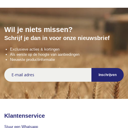
Wil je niets missen?
Schrijf je dan in voor onze nieuwsbrief
Exclusieve acties & kortingen
Als eerste op de hoogte van aanbiedingen
Nieuwste productinformatie
Abonneer
Inschrijven
u
op
onze
nieuwsbrief
Klantenservice
Stuur een Whatsapp