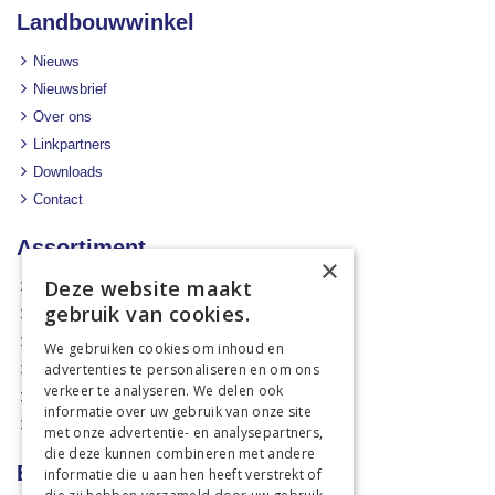
Landbouwwinkel
Nieuws
Nieuwsbrief
Over ons
Linkpartners
Downloads
Contact
Assortiment
×
Deze website maakt
Aanbiedingen
gebruik van cookies.
Mechanisatie
Stal & Erf
We gebruiken cookies om inhoud en
advertenties te personaliseren en om ons
Weidetechniek
verkeer te analyseren. We delen ook
Dierbenodigdheden
informatie over uw gebruik van onze site
Actiefolders
met onze advertentie- en analysepartners,
die deze kunnen combineren met andere
Betalen en verzenden
informatie die u aan hen heeft verstrekt of