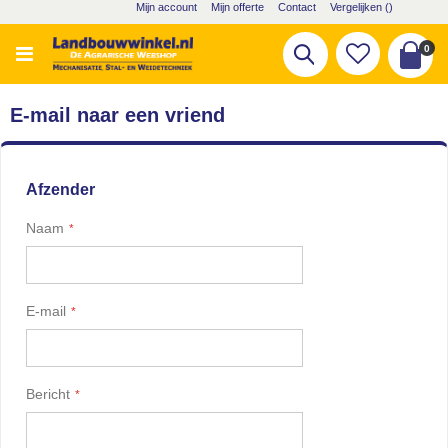
Ga
Mijn account
Mijn offerte
Contact
Vergelijken (
)
naar
de
pro
0
Zoek
inhoud
Cart
E-mail naar een vriend
Afzender
Naam
E-mail
Bericht