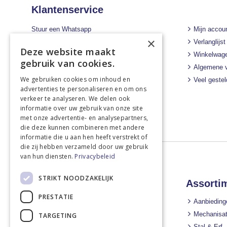
Klantenservice
Stuur een Whatsapp
Mijn accou
×
+31 43 455 2665
Verlanglijst
Deze website maakt
Winkelwag
Bel ons direct
gebruik van cookies.
Algemene 
+31 43 455 2665
We gebruiken cookies om inhoud en
Veel geste
Stuur een e-mail
advertenties te personaliseren en om ons
info@landbouwwinkel.nl
verkeer te analyseren. We delen ook
informatie over uw gebruik van onze site
met onze advertentie- en analysepartners,
die deze kunnen combineren met andere
informatie die u aan hen heeft verstrekt of
die zij hebben verzameld door uw gebruik
van hun diensten.
Privacybeleid
STRIKT NOODZAKELIJK
Landbouwwinkel
Assorti
PRESTATIE
Nieuws
Aanbieding
Nieuwsbrief
Mechanisat
TARGETING
Over ons
Stal & Erf