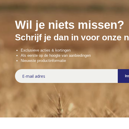
Wil je niets missen?
Schrijf je dan in voor onze 
Exclusieve acties & kortingen
Als eerste op de hoogte van aanbiedingen
Nieuwste productinformatie
Abonneer
In
u
op
onze
nieuwsbrief