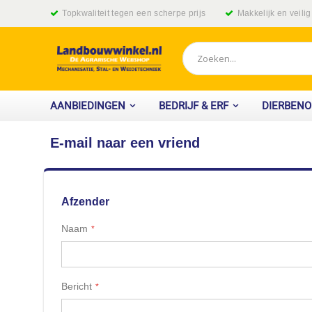
Ga
Topkwaliteit tegen een scherpe prijs
Makkelijk en veili
naar
de
inhoud
Zoek
AANBIEDINGEN
BEDRIJF & ERF
DIERBEN
E-mail naar een vriend
Afzender
Naam
Bericht