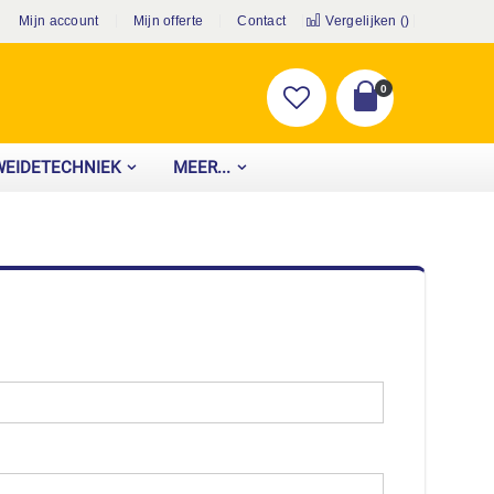
Mijn account
Mijn offerte
Contact
Vergelijken (
)
producten
0
Cart
WEIDETECHNIEK
MEER...