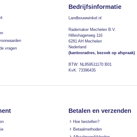
Bedrijfsinformatie
nt
Landbouwwinkel.nl
Rademaker Mechelen B.V.
en
Hilleshagerweg 116
voorwaarden
6281 AH Mechelen
Nederland
lde vragen
(kantooradres, bezoek op afspraak)
BTW: NL859511170 B01
KvK: 73396435
ment
Betalen en verzenden
en
Hoe bestellen?
ie
Betaalmethoden
Afhaalmogelijkheden