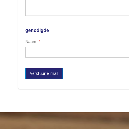
genodigde
Naam
Verstuur e-mail