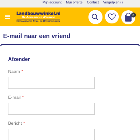
Ga
Mijn account
Mijn offerte
Contact
Vergelijken (
)
naar
de
pro
0
Zoek
inhoud
Cart
E-mail naar een vriend
Afzender
Naam
E-mail
Bericht