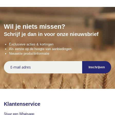
Wil je niets missen?
Schrijf je dan in voor onze nieuwsbrief
Exclusieve acties & kortingen
Als eerste op de hoogte van aanbiedingen
Nieuwste productinformatie
Abonneer
Inschrijven
u
op
onze
nieuwsbrief
Klantenservice
Stuur een Whatsapp