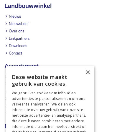
Landbouwwinkel
Nieuws
Nieuwsbrief
Over ons
Linkpartners
Downloads
Contact
Assortiment
×
Deze website maakt
Aanbiedingen
gebruik van cookies.
Mechanisatie
Stal & Erf
We gebruiken cookies om inhoud en
advertenties te personaliseren en om ons
Weidetechniek
verkeer te analyseren. We delen ook
Dierbenodigdheden
informatie over uw gebruik van onze site
Actiefolders
met onze advertentie- en analysepartners,
die deze kunnen combineren met andere
Betalen en verzenden
informatie die u aan hen heeft verstrekt of