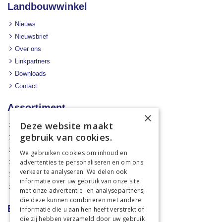
Landbouwwinkel
Nieuws
Nieuwsbrief
Over ons
Linkpartners
Downloads
Contact
Assortiment
×
Deze website maakt
Aanbiedingen
gebruik van cookies.
Mechanisatie
Stal & Erf
We gebruiken cookies om inhoud en
advertenties te personaliseren en om ons
Weidetechniek
verkeer te analyseren. We delen ook
Dierbenodigdheden
informatie over uw gebruik van onze site
Actiefolders
met onze advertentie- en analysepartners,
die deze kunnen combineren met andere
Betalen en verzenden
informatie die u aan hen heeft verstrekt of
die zij hebben verzameld door uw gebruik