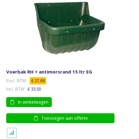
Voerbak RH + antimorsrand 15 ltr EG
€ 27,69
€ 33,50
In winkelwagen
Toevoegen aan offerte