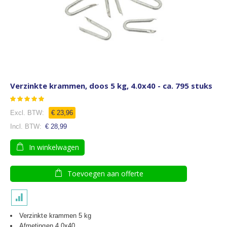
Verzinkte krammen, doos 5 kg, 4.0x40 - ca. 795 stuks
Waardering:
83
100
% of
€ 23,96
€ 28,99
In winkelwagen
Toevoegen aan offerte
Verzinkte krammen 5 kg
Afmetingen 4.0x40