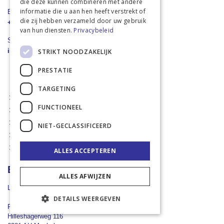
die deze kunnen combineren met andere
informatie die u aan hen heeft verstrekt of
Bel ons direct
die zij hebben verzameld door uw gebruik
+31 43 455 2665
van hun diensten.
Privacybeleid
Stuur een e-mail
info@landbouwwinkel.nl
STRIKT NOODZAKELIJK
PRESTATIE
TARGETING
Mijn account
FUNCTIONEEL
Verlanglijst
Winkelwagen
NIET-GECLASSIFICEERD
Algemene voorwaarden
Veel gestelde vragen
ALLES ACCEPTEREN
Bedrijfsinformatie
ALLES AFWIJZEN
Landbouwwinkel.nl
DETAILS WEERGEVEN
Rademaker Mechelen B.V.
Hilleshagerweg 116