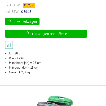
100
100
% of
€ 32,36
€ 39,16
In winkelwagen
Toevoegen aan offerte
L = 26 cm
B = 77 cm
H (achterzijde) = 27 cm
H (voorzijde) = 11 cm
Gewicht:2,8 kg