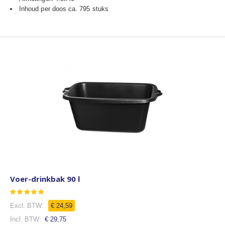
Inhoud per doos ca. 795 stuks
Voer-drinkbak 90 l
Waardering:
100
100
% of
€ 24,59
€ 29,75