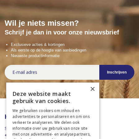
Wil je niets missen?
Schrijf je dan in voor onze nieuwsbrief
Exclusieve acties & kortingen
Als eerste op de hoogte van aanbiedingen
Nieuwste productinformatie
Abonneer
Inschrijven
u
op
onze
×
nieuwsbrief
Deze website maakt
gebruik van cookies.
We gebruiken cookies om inhoud en
Klantenservice
advertenties te personaliseren en om ons
verkeer te analyseren. We delen ook
informatie over uw gebruik van onze site
Stuur een Whatsapp
met onze advertentie- en analysepartners,
+31 43 455 2665