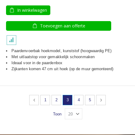
In winkelwagen
Toevoegen aan offerte
Paardenvoerbak hoekmodel, kunststof (hoogwaardig PE)
Met uitlaatstop voor gemakkelijk schoonmaken
Ideaal voor in de paardenbox
Zijkanten komen 47 cm uit hoek (op de muur gemonteerd)
Pagina
Pagina
Vorige
Pagina
Pagina
U lees momenteel pagina
Pagina
Pagina
Pagina
Volgende
1
2
3
4
5
Toon