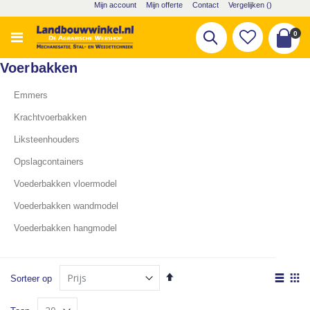
Ga
Mijn account
Mijn offerte
Contact
Vergelijken (
)
naar
de
pro
0
Zoek
inhoud
Cart
Voerbakken
Emmers
Krachtvoerbakken
Liksteenhouders
Opslagcontainers
Voederbakken vloermodel
Voederbakken wandmodel
Voederbakken hangmodel
Van
Tone
Sorteer op
hoog
als
Lijst
Fot
naar