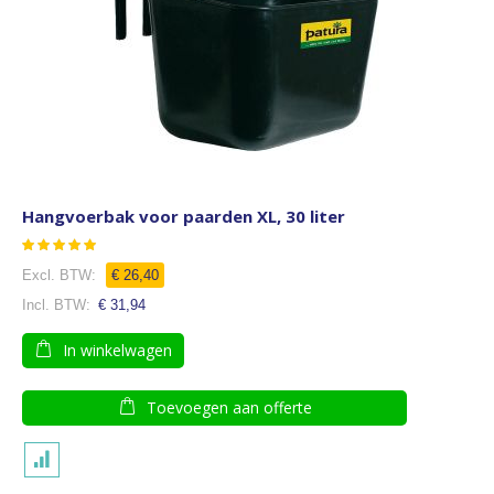
Hangvoerbak voor paarden XL, 30 liter
Waardering:
100
100
% of
€ 26,40
€ 31,94
In winkelwagen
Toevoegen aan offerte