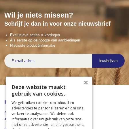
Wil je niets missen?
Schrijf je dan in voor onze nieuwsbrief
Exclusieve acties & kortingen
Als eerste op de hoogte van aanbiedingen
Nieuwste productinformatie
Abonneer
Inschrijven
u
op
onze
nieuwsbrief
×
Deze website maakt
gebruik van cookies.
Klantenservice
We gebruiken cookies om inhoud en
advertenties te personaliseren en om ons
Stuur een Whatsapp
verkeer te analyseren. We delen ook
informatie over uw gebruik van onze site
+31 43 455 2665
met onze advertentie- en analysepartners,