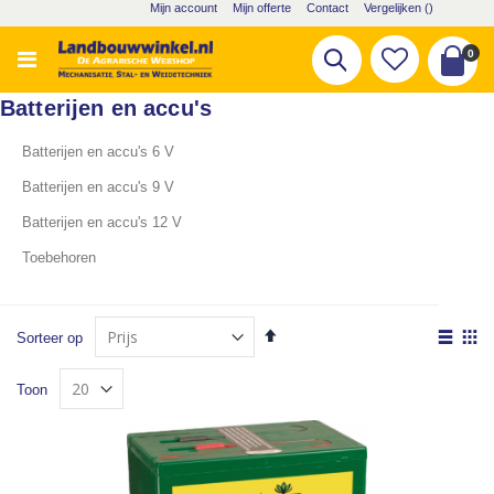
Ga
Mijn account
Mijn offerte
Contact
Vergelijken (
)
naar
de
pro
0
Zoek
inhoud
Cart
Batterijen en accu's
Batterijen en accu's 6 V
Batterijen en accu's 9 V
Batterijen en accu's 12 V
Toebehoren
Van
Tone
Sorteer op
hoog
als
Lijst
Fot
naar
Toon
laag
tabe
sorteren