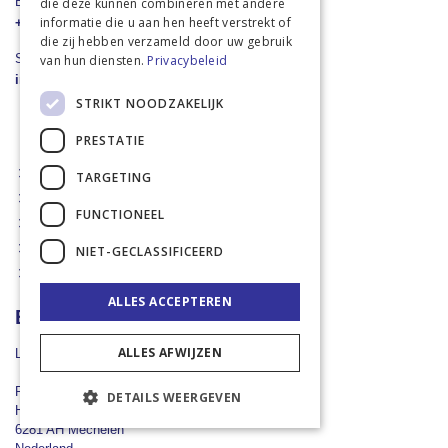
Bel ons direct
die deze kunnen combineren met andere
informatie die u aan hen heeft verstrekt of
+31 43 455 2665
die zij hebben verzameld door uw gebruik
Stuur een e-mail
van hun diensten.
Privacybeleid
info@landbouwwinkel.nl
STRIKT NOODZAKELIJK
PRESTATIE
Mijn account
TARGETING
Verlanglijst
FUNCTIONEEL
Winkelwagen
Algemene voorwaarden
NIET-GECLASSIFICEERD
Veel gestelde vragen
ALLES ACCEPTEREN
Bedrijfsinformatie
ALLES AFWIJZEN
Landbouwwinkel.nl
Rademaker Mechelen B.V.
DETAILS WEERGEVEN
Hilleshagerweg 116
6281 AH Mechelen