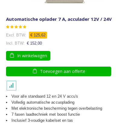
Automatische oplader 7 A, acculader 12V / 24V
Waardering:
93
100
% of
€ 125,62
€ 152,00
In winkelwagen
Toevoegen aan offerte
Voor alle standaard 12 en 24 V accu's
Volledig automatische accuoplading
Met elektronische bescherming tegen overbelasting
7 fasen laadtechniek met boost functie
Inclusief 3-voudige kabelset en tas