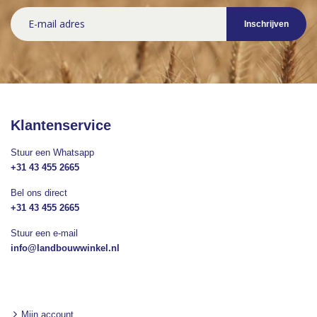
Abonneer
Inschrijven
u
op
onze
nieuwsbrief
Klantenservice
Stuur een Whatsapp
+31 43 455 2665
Bel ons direct
+31 43 455 2665
Stuur een e-mail
info@landbouwwinkel.nl
Mijn account