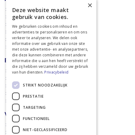
×
Deze website maakt
Aanbiedingen
gebruik van cookies.
Mechanisatie
Stal & Erf
We gebruiken cookies om inhoud en
advertenties te personaliseren en om ons
Weidetechniek
verkeer te analyseren. We delen ook
Dierbenodigdheden
informatie over uw gebruik van onze site
Actiefolders
met onze advertentie- en analysepartners,
die deze kunnen combineren met andere
Betalen en verzenden
informatie die u aan hen heeft verstrekt of
die zij hebben verzameld door uw gebruik
Hoe bestellen?
van hun diensten.
Privacybeleid
Betaalmethoden
STRIKT NOODZAKELIJK
Afhaalmogelijkheden
Verzendkosten
PRESTATIE
Retouren
TARGETING
Voorwaarden
FUNCTIONEEL
Disclaimer
NIET-GECLASSIFICEERD
Privacy policy & Cookies