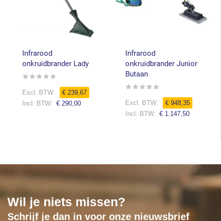
Infrarood
Infrarood
onkruidbrander Lady
onkruidbrander Junior
Butaan
Rating:
0%
Rating:
€ 239,67
0%
Speciale
€ 948,35
€ 290,00
prijs
€ 1.147,50
Wil je niets missen?
Schrijf je dan in voor onze nieuwsbrief