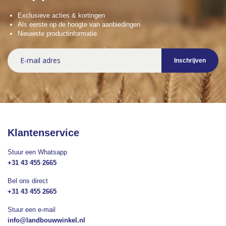
Exclusieve acties & kortingen
Als eerste op de hoogte van aanbiedingen
Nieuwste productinformatie
Abonneer
Inschrijven
u
op
onze
nieuwsbrief
Klantenservice
Stuur een Whatsapp
+31 43 455 2665
Bel ons direct
+31 43 455 2665
Stuur een e-mail
info@landbouwwinkel.nl