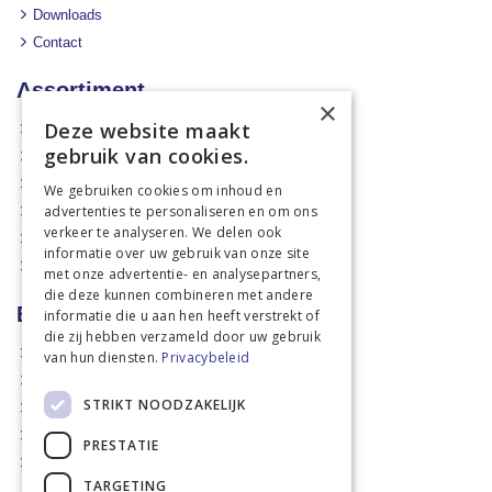
Downloads
Contact
Assortiment
×
Deze website maakt
Aanbiedingen
gebruik van cookies.
Mechanisatie
Stal & Erf
We gebruiken cookies om inhoud en
advertenties te personaliseren en om ons
Weidetechniek
verkeer te analyseren. We delen ook
Dierbenodigdheden
informatie over uw gebruik van onze site
Actiefolders
met onze advertentie- en analysepartners,
die deze kunnen combineren met andere
Betalen en verzenden
informatie die u aan hen heeft verstrekt of
die zij hebben verzameld door uw gebruik
Hoe bestellen?
van hun diensten.
Privacybeleid
Betaalmethoden
STRIKT NOODZAKELIJK
Afhaalmogelijkheden
Verzendkosten
PRESTATIE
Retouren
TARGETING