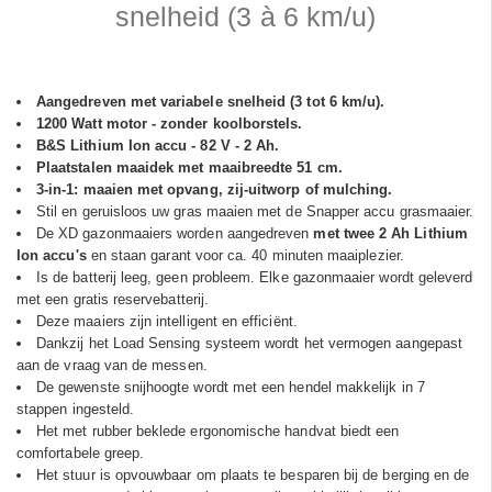
snelheid (3 à 6 km/u)
Aangedreven met variabele snelheid (3 tot 6 km/u).
1200 Watt motor - zonder koolborstels.
B&S Lithium Ion accu - 82 V - 2 Ah.
Plaatstalen maaidek met maaibreedte 51 cm.
3-in-1: maaien met opvang, zij-uitworp of mulching.
Stil en geruisloos uw gras maaien met de Snapper accu grasmaaier.
De XD gazonmaaiers worden aangedreven
met twee 2 Ah Lithium
Ion accu's
en staan garant voor ca. 40 minuten maaiplezier.
Is de batterij leeg, geen probleem. Elke gazonmaaier wordt geleverd
met een gratis reservebatterij.
Deze maaiers zijn intelligent en efficiënt.
Dankzij het Load Sensing systeem wordt het vermogen aangepast
aan de vraag van de messen.
De gewenste snijhoogte wordt met een hendel makkelijk in 7
stappen ingesteld.
Het met rubber beklede ergonomische handvat biedt een
comfortabele greep.
Het stuur is opvouwbaar om plaats te besparen bij de berging en de