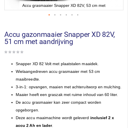
Accu grasmaaier Snapper XD 82V, 53 cm met
Ga
naar
het
Accu gazonmaaier Snapper XD 82V,
begin
51 cm met aandrijving
van
de
afbeeldingen-
gallerij
Snapper XD 82 Volt met plaatstalen maaidek.
Wielaangedreven accu grasmaaier met 53 cm
maaibreedte.
3-in-1: opvangen, maaien met achteruitworp en mulching.
Maaier heeft een graszak met ruime inhoud van 60 liter.
De accu grasmaaier kan zeer compact worden
opgeborgen.
Deze accu maaimachine wordt geleverd
inclusief 2 x
accu 2 Ah en lader
.