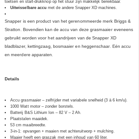
toetsen en start-drukknop op het stuur zijn makkelijk bereikbaar.
Uitwisselbare accu
met de andere Snapper XD machines.
Snapper is een product van het gerenommeerde merk Briggs &
Stratton.
Bovendien kan de accu van deze grasmaaier eveneens
gebruikt worden voor het aandrijven van de Snapper XD
bladblazer, kettingzaag, bosmaaier en heggenschaar.
Eén accu
en meerdere apparaten.
Details
Accu grasmaaier – zelfrijder met variabele snelheid (3 à 6 km/u).
1000 Watt motor – zonder borstels.
Batterij B&S Lithium Ion – 82 V – 2 Ah.
Plaatstalen maaidek.
53 cm maaibreedte.
3-in-1: opvangen + maaien met achteruitworp + mulching.
Maaier heeft een graszak met een inhoud van 60 liter.