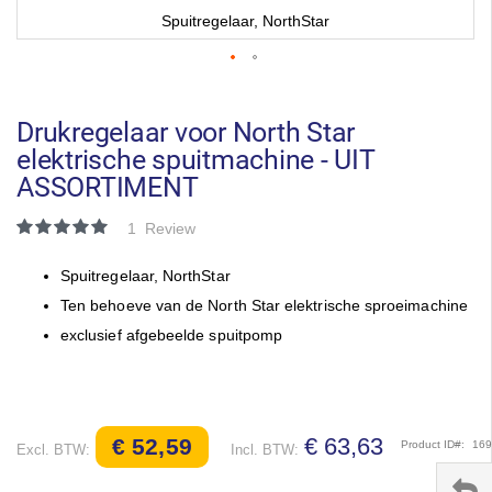
Spuitregelaar, NorthStar
Ga
naar
het
Drukregelaar voor North Star
begin
elektrische spuitmachine - UIT
van
ASSORTIMENT
de
afbeeldingen-
gallerij
Waardering:
1
Review
100
100
% of
Spuitregelaar, NorthStar
Ten behoeve van de North Star elektrische sproeimachine
exclusief afgebeelde spuitpomp
€ 63,63
€ 52,59
Product ID
16