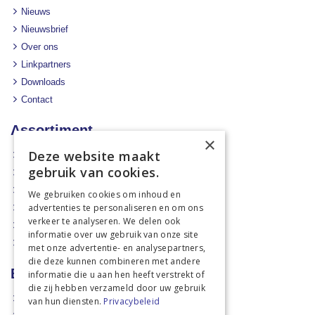
Nieuws
Nieuwsbrief
Over ons
Linkpartners
Downloads
Contact
Assortiment
×
Deze website maakt
Aanbiedingen
gebruik van cookies.
Mechanisatie
Stal & Erf
We gebruiken cookies om inhoud en
advertenties te personaliseren en om ons
Weidetechniek
verkeer te analyseren. We delen ook
Dierbenodigdheden
informatie over uw gebruik van onze site
Actiefolders
met onze advertentie- en analysepartners,
die deze kunnen combineren met andere
Betalen en verzenden
informatie die u aan hen heeft verstrekt of
die zij hebben verzameld door uw gebruik
Hoe bestellen?
van hun diensten.
Privacybeleid