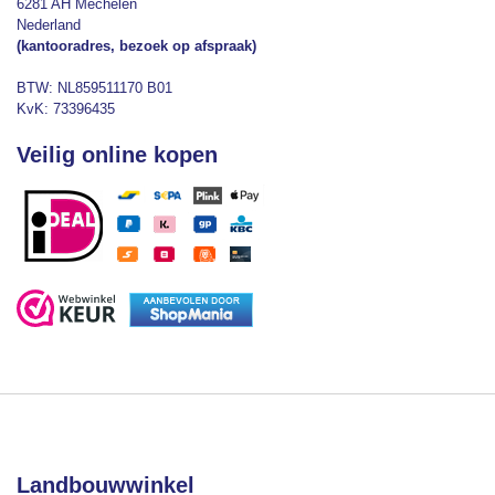
6281 AH Mechelen
Nederland
(kantooradres, bezoek op afspraak)
BTW: NL859511170 B01
KvK: 73396435
Veilig online kopen
Landbouwwinkel