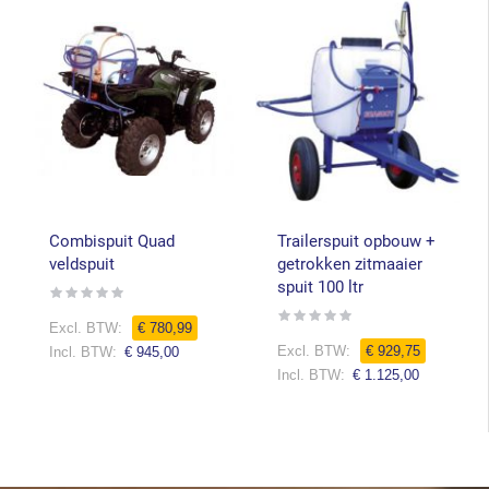
Combispuit Quad
Trailerspuit opbouw +
veldspuit
getrokken zitmaaier
spuit 100 ltr
Rating:
0%
Rating:
Speciale
€ 780,99
0%
prijs
Speciale
€ 929,75
€ 945,00
prijs
€ 1.125,00