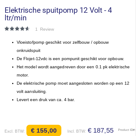
naar
het
Elektrische spuitpomp 12 Volt - 4
begin
ltr/min
van
de
Waardering:
1
Review
afbeeldingen-
93
100
% of
gallerij
Vloeistofpomp geschikt voor zelfbouw / opbouw
onkruidspuit
De Flojet-12vdc is een pompunit geschikt voor opbouw.
Het model wordt aangedreven door een 0.1 pk elektrische
motor.
De elektrische pomp moet aangesloten worden op een 12
volt aansluiting.
Levert een druk van ca. 4 bar.
€ 187,55
€ 155,00
Product ID