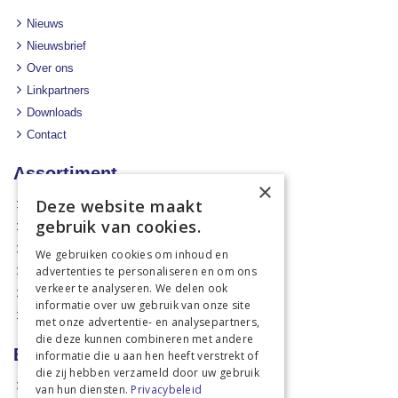
Nieuws
Nieuwsbrief
Over ons
Linkpartners
Downloads
Contact
Assortiment
×
Deze website maakt
Aanbiedingen
gebruik van cookies.
Mechanisatie
Stal & Erf
We gebruiken cookies om inhoud en
advertenties te personaliseren en om ons
Weidetechniek
verkeer te analyseren. We delen ook
Dierbenodigdheden
informatie over uw gebruik van onze site
Actiefolders
met onze advertentie- en analysepartners,
die deze kunnen combineren met andere
Betalen en verzenden
informatie die u aan hen heeft verstrekt of
die zij hebben verzameld door uw gebruik
Hoe bestellen?
van hun diensten.
Privacybeleid