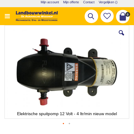
Ga
Mijn account
Mijn offerte
Contact
Vergelijken (
)
naar
de
pro
0
Zoek
inhoud
Cart
Ga
naar
het
einde
van
de
afbeeldingen-
gallerij
Elektrische spuitpomp 12 Volt - 4 ltr/min nieuw model
Ga