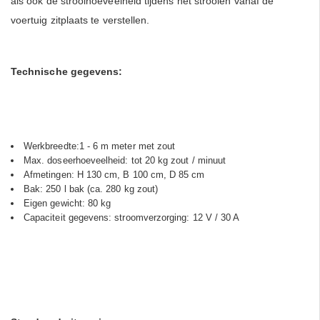
als ook de strooihoeveelheid tijdens het strooien vanaf de
voertuig zitplaats te verstellen.
Technische gegevens:
Werkbreedte:1 - 6 m meter met zout
Max. doseerhoeveelheid: tot 20 kg zout / minuut
Afmetingen: H 130 cm, B 100 cm, D 85 cm
Bak: 250 l bak (ca. 280 kg zout)
Eigen gewicht: 80 kg
Capaciteit gegevens: stroomverzorging: 12 V / 30 A