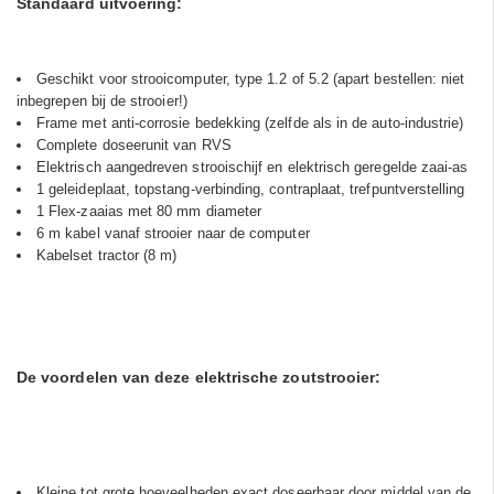
Standaard uitvoering:
Geschikt voor strooicomputer, type 1.2 of 5.2 (apart bestellen: niet
inbegrepen bij de strooier!)
Frame met anti-corrosie bedekking (zelfde als in de auto-industrie)
Complete doseerunit van RVS
Elektrisch aangedreven strooischijf en elektrisch geregelde zaai-as
1 geleideplaat, topstang-verbinding, contraplaat, trefpuntverstelling
1 Flex-zaaias met 80 mm diameter
6 m kabel vanaf strooier naar de computer
Kabelset tractor (8 m)
De voordelen van deze elektrische zoutstrooier:
Kleine tot grote hoeveelheden exact doseerbaar door middel van de