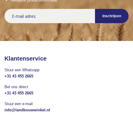
Nieuwste productinformatie
Abonneer
Inschrijven
u
op
onze
nieuwsbrief
Klantenservice
Stuur een Whatsapp
+31 43 455 2665
Bel ons direct
+31 43 455 2665
Stuur een e-mail
info@landbouwwinkel.nl