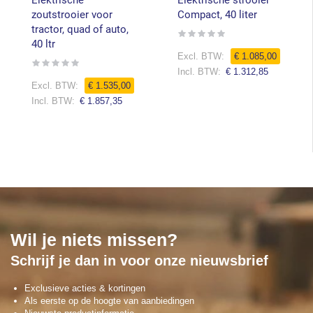
Elektrische
Elektrische strooier
zoutstrooier voor
Compact, 40 liter
tractor, quad of auto,
Rating:
0%
40 ltr
€ 1.085,00
Rating:
0%
€ 1.312,85
€ 1.535,00
€ 1.857,35
Wil je niets missen?
Schrijf je dan in voor onze nieuwsbrief
Exclusieve acties & kortingen
Als eerste op de hoogte van aanbiedingen