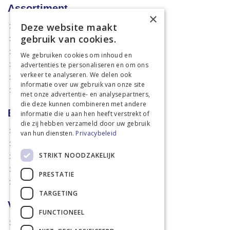
Assortiment
×
Deze website maakt
Aanbiedingen
gebruik van cookies.
Mechanisatie
Stal & Erf
We gebruiken cookies om inhoud en
advertenties te personaliseren en om ons
Weidetechniek
verkeer te analyseren. We delen ook
Dierbenodigdheden
informatie over uw gebruik van onze site
Actiefolders
met onze advertentie- en analysepartners,
die deze kunnen combineren met andere
Betalen en verzenden
informatie die u aan hen heeft verstrekt of
die zij hebben verzameld door uw gebruik
Hoe bestellen?
van hun diensten.
Privacybeleid
Betaalmethoden
STRIKT NOODZAKELIJK
Afhaalmogelijkheden
Verzendkosten
PRESTATIE
Retouren
TARGETING
Voorwaarden
FUNCTIONEEL
Disclaimer