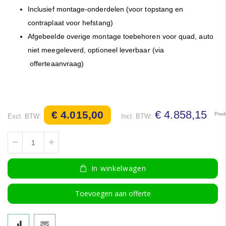
Inclusief montage-onderdelen (voor topstang en
contraplaat voor hefstang)
Afgebeelde overige montage toebehoren voor quad, auto
niet meegeleverd, optioneel leverbaar (via
offerteaanvraag)
€ 4.858,15
€ 4.015,00
Prod
In winkelwagen
Toevoegen aan offerte