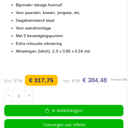
afbeeldingen-
Bijzonder stevige hooiruif
gallerij
Voor paarden, koeien, jongvee, etc.
Gegalvaniseerd staal
Voor wandmontage
Met 5 bevestigingspunten
Extra robuuste uitvoering
Afmetingen (lxbxh): 2,0 x 0,85 x 0,56 mtr.
€ 384,48
€ 317,75
Product ID
In winkelwagen
Toevoegen aan offerte