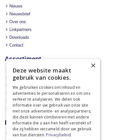
Nieuws
Nieuwsbrief
Over ons
Linkpartners
Downloads
Contact
Assortiment
×
Deze website maakt
Aanbiedingen
gebruik van cookies.
Mechanisatie
Stal & Erf
We gebruiken cookies om inhoud en
advertenties te personaliseren en om ons
Weidetechniek
verkeer te analyseren. We delen ook
Dierbenodigdheden
informatie over uw gebruik van onze site
Actiefolders
met onze advertentie- en analysepartners,
die deze kunnen combineren met andere
Betalen en verzenden
informatie die u aan hen heeft verstrekt of
die zij hebben verzameld door uw gebruik
Hoe bestellen?
van hun diensten.
Privacybeleid