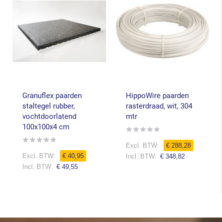
Granuflex paarden
HippoWire paarden
staltegel rubber,
rasterdraad, wit, 304
vochtdoorlatend
mtr
100x100x4 cm
Rating:
0%
Rating:
Speciale
0%
€ 288,28
prijs
€ 40,95
€ 348,82
€ 49,55