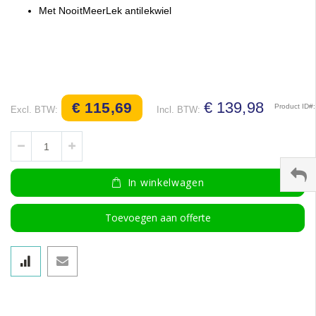
Met NooitMeerLek antilekwiel
€ 139,98
€ 115,69
Product ID
In winkelwagen
Toevoegen aan offerte