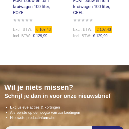
FORT bouw en tuin
FORT bouw en tuin
kruiwagen 100 liter,
kruiwagen 100 liter,
ROZE
GEEL
Rating:
Rating:
0%
0%
€ 107,43
€ 107,43
€ 129,99
€ 129,99
Wil je niets missen?
Schrijf je dan in voor onze nieuwsbrief
Exclusieve acties & kortingen
Als eerste op de hoogte van aanbiedingen
Nieuwste productinformatie
Abonneer