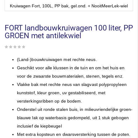
Kruiwagen Fort, 100L, PP bak, gel.ond. + NooitMeerLek-wiel
Ga
naar
het
FORT landbouwkruiwagen 100 liter, PP
begin
GROEN met antilekwiel
van
de
afbeeldingen-
gallerij
(Land-)bouwkruiwagen met rechte neus.
Geschikt voor alle klussen in de tuin en om het huis en
voor de zwaarste bouwmaterialen, stenen, tegels enz.
Vlakke bak met rechte neus van slagvast polypropyleen
kunststof, kleur groen, uv gestabiliseerd, met
versterkingsribben op de bodem.
Onderstel uit ronde stalen buis, in milieuvriendelijke groen-
blauwe lak op waterbasis gedompeld, uit 1 stuk gebogen
inclusief de kiepbeugel
Met extra kopsteun en dwarsversterking tussen de poten.