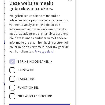
Deze website maakt
Aanbiedingen
gebruik van cookies.
Mechanisatie
Stal & Erf
We gebruiken cookies om inhoud en
advertenties te personaliseren en om ons
Weidetechniek
verkeer te analyseren. We delen ook
Dierbenodigdheden
informatie over uw gebruik van onze site
Actiefolders
met onze advertentie- en analysepartners,
die deze kunnen combineren met andere
Betalen en verzenden
informatie die u aan hen heeft verstrekt of
die zij hebben verzameld door uw gebruik
Hoe bestellen?
van hun diensten.
Privacybeleid
Betaalmethoden
STRIKT NOODZAKELIJK
Afhaalmogelijkheden
Verzendkosten
PRESTATIE
Retouren
TARGETING
Voorwaarden
FUNCTIONEEL
Disclaimer
NIET-GECLASSIFICEERD
Privacy policy & Cookies
Algemene voorwaarden