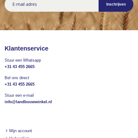
Inschrijven
u
op
onze
nieuwsbrief
Klantenservice
Stuur een Whatsapp
+31 43 455 2665
Bel ons direct
+31 43 455 2665
Stuur een e-mail
info@landbouwwinkel.nl
Mijn account