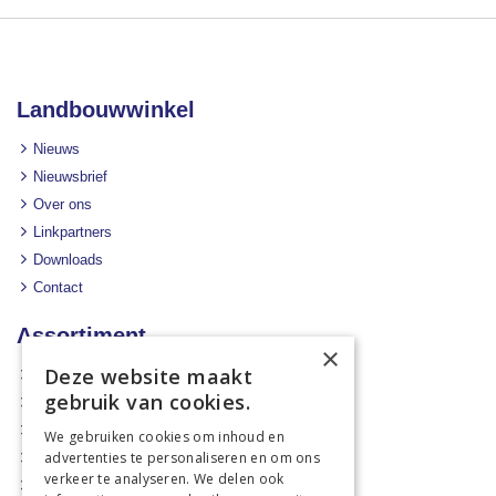
Landbouwwinkel
Nieuws
Nieuwsbrief
Over ons
Linkpartners
Downloads
Contact
Assortiment
×
Deze website maakt
Aanbiedingen
gebruik van cookies.
Mechanisatie
Stal & Erf
We gebruiken cookies om inhoud en
advertenties te personaliseren en om ons
Weidetechniek
verkeer te analyseren. We delen ook
Dierbenodigdheden