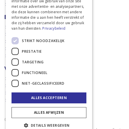
informatie over uw gebruik van onze site
Actiefolders
met onze advertentie- en analysepartners,
die deze kunnen combineren met andere
Betalen en verzenden
informatie die u aan hen heeft verstrekt of
die zij hebben verzameld door uw gebruik
Hoe bestellen?
van hun diensten.
Privacybeleid
Betaalmethoden
STRIKT NOODZAKELIJK
Afhaalmogelijkheden
Verzendkosten
PRESTATIE
Retouren
TARGETING
Voorwaarden
FUNCTIONEEL
Disclaimer
NIET-GECLASSIFICEERD
Privacy policy & Cookies
Algemene voorwaarden
ALLES ACCEPTEREN
Garantie en klachten
ALLES AFWIJZEN
© 2021 Rademaker Mechelen B.V. - Sinds 2005
DETAILS WEERGEVEN