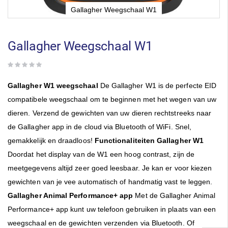
Gallagher Weegschaal W1
Ga
naar
het
Gallagher Weegschaal W1
begin
van
de
afbeeldingen-
Gallagher W1 weegschaal
De Gallagher W1 is de perfecte EID
gallerij
compatibele weegschaal om te beginnen met het wegen van uw
dieren. Verzend de gewichten van uw dieren rechtstreeks naar
de Gallagher app in de cloud via Bluetooth of WiFi. Snel,
gemakkelijk en draadloos!
Functionaliteiten Gallagher W1
Doordat het display van de W1 een hoog contrast, zijn de
meetgegevens altijd zeer goed leesbaar. Je kan er voor kiezen
gewichten van je vee automatisch of handmatig vast te leggen.
Gallagher Animal Performance+ app
Met de Gallagher Animal
Performance+ app kunt uw telefoon gebruiken in plaats van een
weegschaal en de gewichten verzenden via Bluetooth. Of