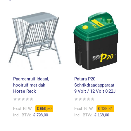
Paardenruif Ideaal,
Patura P20
hooiruif met dak
Schrikdraadapparaat
Horse Reck
9 Volt / 12 Volt 0,22J
Rating:
Rating:
0%
0%
€ 659,50
€ 138,84
€ 798,00
€ 168,00