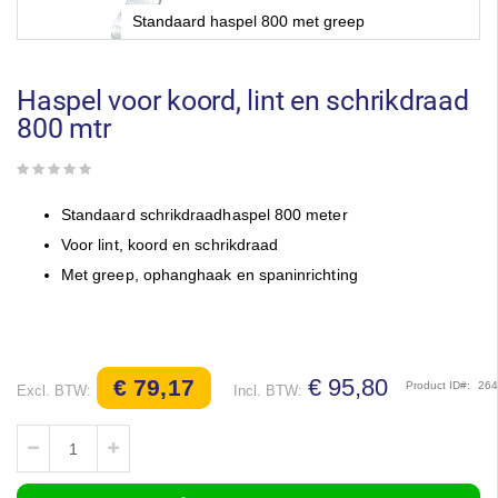
Standaard haspel 800 met greep
Ga
naar
het
Haspel voor koord, lint en schrikdraad
begin
800 mtr
van
de
afbeeldingen-
gallerij
Standaard schrikdraadhaspel 800 meter
Voor lint, koord en schrikdraad
Met greep, ophanghaak en spaninrichting
€ 95,80
€ 79,17
Product ID
26