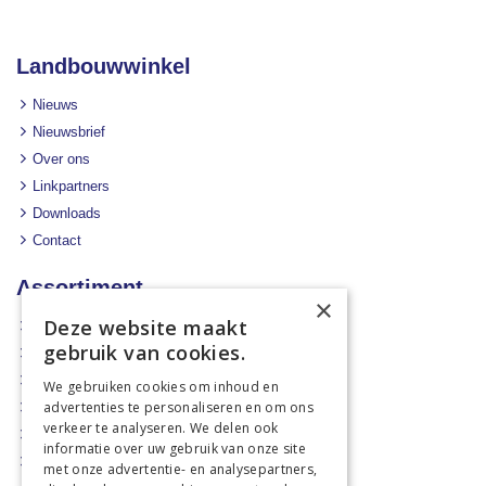
Landbouwwinkel
Nieuws
Nieuwsbrief
Over ons
Linkpartners
Downloads
Contact
Assortiment
×
Deze website maakt
Aanbiedingen
gebruik van cookies.
Mechanisatie
Stal & Erf
We gebruiken cookies om inhoud en
advertenties te personaliseren en om ons
Weidetechniek
verkeer te analyseren. We delen ook
Dierbenodigdheden
informatie over uw gebruik van onze site
Actiefolders
met onze advertentie- en analysepartners,