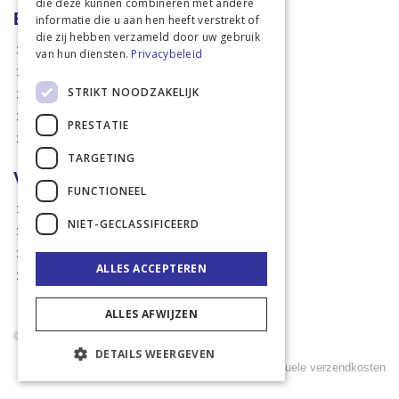
die deze kunnen combineren met andere
Betalen en verzenden
informatie die u aan hen heeft verstrekt of
die zij hebben verzameld door uw gebruik
Hoe bestellen?
van hun diensten.
Privacybeleid
Betaalmethoden
STRIKT NOODZAKELIJK
Afhaalmogelijkheden
Verzendkosten
PRESTATIE
Retouren
TARGETING
Voorwaarden
FUNCTIONEEL
Disclaimer
NIET-GECLASSIFICEERD
Privacy policy & Cookies
Algemene voorwaarden
ALLES ACCEPTEREN
Garantie en klachten
ALLES AFWIJZEN
© 2021 Rademaker Mechelen B.V. - Sinds 2005
DETAILS WEERGEVEN
Alle prijzen zijn exclusief BTW en exclusief eventuele verzendkosten