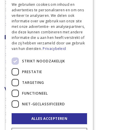
Stal & Erf
We gebruiken cookies om inhoud en
advertenties te personaliseren en om ons
Weidetechniek
verkeer te analyseren. We delen ook
Dierbenodigdheden
informatie over uw gebruik van onze site
Actiefolders
met onze advertentie- en analysepartners,
die deze kunnen combineren met andere
Betalen en verzenden
informatie die u aan hen heeft verstrekt of
die zij hebben verzameld door uw gebruik
Hoe bestellen?
van hun diensten.
Privacybeleid
Betaalmethoden
STRIKT NOODZAKELIJK
Afhaalmogelijkheden
Verzendkosten
PRESTATIE
Retouren
TARGETING
Voorwaarden
FUNCTIONEEL
Disclaimer
NIET-GECLASSIFICEERD
Privacy policy & Cookies
Algemene voorwaarden
ALLES ACCEPTEREN
Garantie en klachten