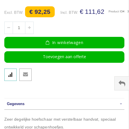
afbeeldingen-
gallerij
€ 111,62
€ 92,25
Product ID
In winkelwagen
Toevoegen aan offerte
Gegevens
Zeer degelijke hoefschaar met verstelbaar handvat, speciaal
ontwikkeld voor schapenhoefjes.