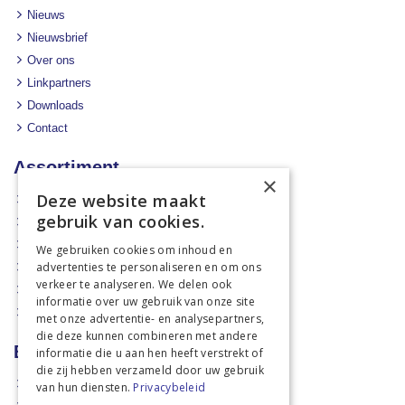
Nieuws
Nieuwsbrief
Over ons
Linkpartners
Downloads
Contact
Assortiment
×
Deze website maakt
Aanbiedingen
gebruik van cookies.
Mechanisatie
Stal & Erf
We gebruiken cookies om inhoud en
advertenties te personaliseren en om ons
Weidetechniek
verkeer te analyseren. We delen ook
Dierbenodigdheden
informatie over uw gebruik van onze site
Actiefolders
met onze advertentie- en analysepartners,
die deze kunnen combineren met andere
Betalen en verzenden
informatie die u aan hen heeft verstrekt of
die zij hebben verzameld door uw gebruik
Hoe bestellen?
van hun diensten.
Privacybeleid