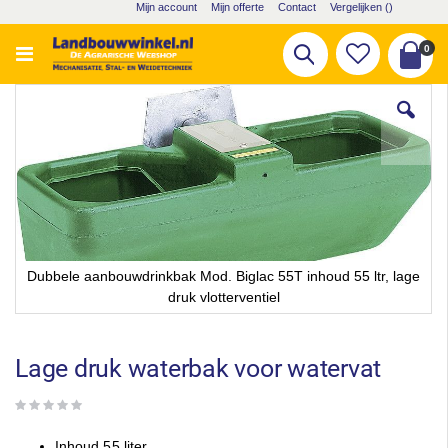
Ga
Mijn account
Mijn offerte
Contact
Vergelijken (
)
naar
de
pro
0
Zoek
inhoud
Cart
Ga
naar
het
einde
van
de
afbeeldingen-
gallerij
Dubbele aanbouwdrinkbak Mod. Biglac 55T inhoud 55 ltr, lage
druk vlotterventiel
Ga
naar
het
Lage druk waterbak voor watervat
begin
van
de
afbeeldingen-
Inhoud 55 liter