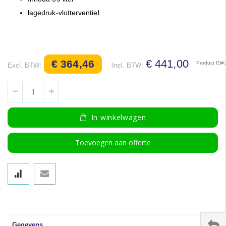
gallerij
lagedruk-vlotterventiel
€ 441,00
€ 364,46
Product ID
In winkelwagen
Toevoegen aan offerte
Gegevens