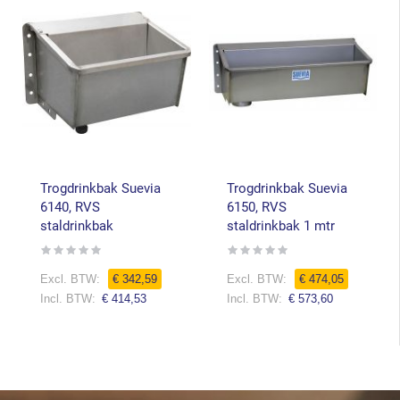
Trogdrinkbak Suevia
Trogdrinkbak Suevia
6140, RVS
6150, RVS
staldrinkbak
staldrinkbak 1 mtr
Rating:
Rating:
0%
0%
Speciale
Speciale
€ 342,59
€ 474,05
prijs
prijs
€ 414,53
€ 573,60