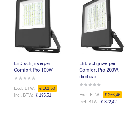
LED schijnwerper
LED schijnwerper
Comfort Pro 100W
Comfort Pro 200W,
dimbaar
Rating:
0%
Rating:
Speciale
€ 161,58
0%
prijs
Speciale
€ 266,46
€ 195,51
prijs
€ 322,42