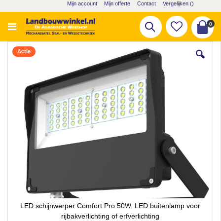
Ga
Mijn account
Mijn offerte
Contact
Vergelijken (
)
naar
de
pro
0
Zoek
inhoud
Cart
Ga
Actie
naar
het
einde
van
de
afbeeldingen-
gallerij
LED schijnwerper Comfort Pro 50W. LED buitenlamp voor
rijbakverlichting of erfverlichting