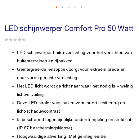
Ga
naar
het
LED schijnwerper Comfort Pro 50 Watt
begin
van
de
afbeeldingen-
LED schijnwerper buitenverlichting voor het verlichten van
gallerij
buitenterreinen en rijbakken
Geïntegreerde lensoptiek zorgt voor extreem brede en
naar voren gerichte verlichting
Het LED licht wordt gericht naar waar het nodig is – weinig
lichtvervuiling
Deze LED straler voor buiten vermindert schittering en
licht-schaduwcontrast
Is beschermd tegen tijdelijke onderdompeling en stofdicht
(IP 67 beschermingsklasse)
Hoogwaardige afwerking. Met geïntegreerde