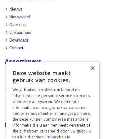
Nieuws
Nieuwsbrief
Over ons
Linkpartners
Downloads
Contact
Assortiment
×
Deze website maakt
Aanbiedingen
gebruik van cookies.
Mechanisatie
Stal & Erf
We gebruiken cookies om inhoud en
advertenties te personaliseren en om ons
Weidetechniek
verkeer te analyseren. We delen ook
Dierbenodigdheden
informatie over uw gebruik van onze site
Actiefolders
met onze advertentie- en analysepartners,
die deze kunnen combineren met andere
Betalen en verzenden
informatie die u aan hen heeft verstrekt of
die zij hebben verzameld door uw gebruik
Hoe bestellen?
van hun diensten.
Privacybeleid