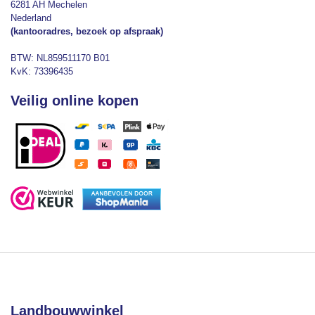
6281 AH Mechelen
Nederland
(kantooradres, bezoek op afspraak)
BTW: NL859511170 B01
KvK: 73396435
Veilig online kopen
Landbouwwinkel